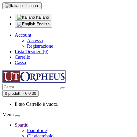
Lingua
Italiano
English
Account
Accesso
Registrazione
Lista Desideri (0)
Carrello
Cassa
0 prodotti - € 0,00
Il tuo Carrello è vuoto.
Menu
Spartiti
Pianoforte
Clavicembalo