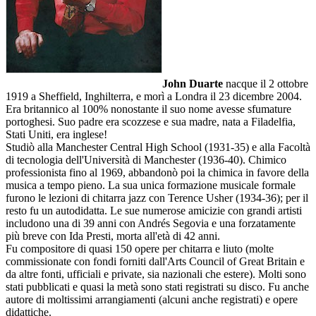
John Duarte
nacque il 2 ottobre
1919 a Sheffield, Inghilterra, e morì a Londra il 23 dicembre 2004.
Era britannico al 100% nonostante il suo nome avesse sfumature
portoghesi. Suo padre era scozzese e sua madre, nata a Filadelfia,
Stati Uniti, era inglese!
Studiò alla Manchester Central High School (1931-35) e alla Facoltà
di tecnologia dell'Università di Manchester (1936-40). Chimico
professionista fino al 1969, abbandonò poi la chimica in favore della
musica a tempo pieno. La sua unica formazione musicale formale
furono le lezioni di chitarra jazz con Terence Usher (1934-36); per il
resto fu un autodidatta. Le sue numerose amicizie con grandi artisti
includono una di 39 anni con Andrés Segovia e una forzatamente
più breve con Ida Presti, morta all'età di 42 anni.
Fu compositore di quasi 150 opere per chitarra e liuto (molte
commissionate con fondi forniti dall'Arts Council of Great Britain e
da altre fonti, ufficiali e private, sia nazionali che estere). Molti sono
stati pubblicati e quasi la metà sono stati registrati su disco. Fu anche
autore di moltissimi arrangiamenti (alcuni anche registrati) e opere
didattiche.