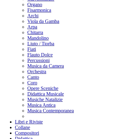
Organo
Fisarmonica
Archi
Viola da Gamba
Arpa
Chitarra
Mandolino
Liuto / Tiorba
Fiati
Flauto Dolce
Percussioni
Musica da Camera
Orchestra
Canto
Coro
Opere Sceniche
Didattica Musicale
Musiche Natalizie
Musica Antica
Musica Contemporanea
Libri e Riviste
Collane
Compositori
Didattica