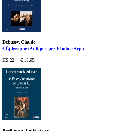
Debussy, Claude
6 Épigraphes Antiques per Flauto e Arpa
HS 224 - € 18,95
Beethoven, Ludwig van