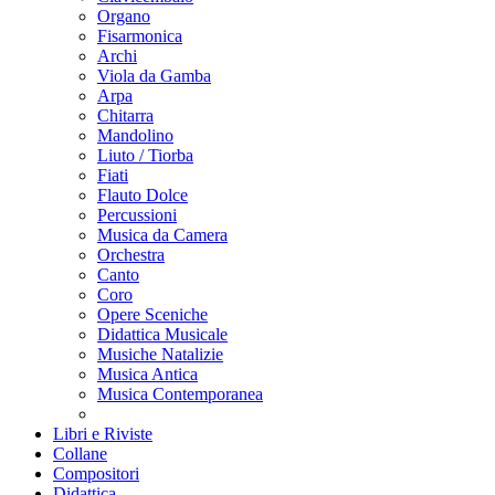
Organo
Fisarmonica
Archi
Viola da Gamba
Arpa
Chitarra
Mandolino
Liuto / Tiorba
Fiati
Flauto Dolce
Percussioni
Musica da Camera
Orchestra
Canto
Coro
Opere Sceniche
Didattica Musicale
Musiche Natalizie
Musica Antica
Musica Contemporanea
Libri e Riviste
Collane
Compositori
Didattica