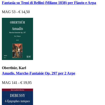
Fantasia su Temi di Bellini (Milano 1838) per Flauto e Arpa
MAG 53 - € 14,50
Oberthür, Karl
Amadis. Marche-Fantaisie Op. 297 per 2 Arpe
MAG 141 - € 19,95