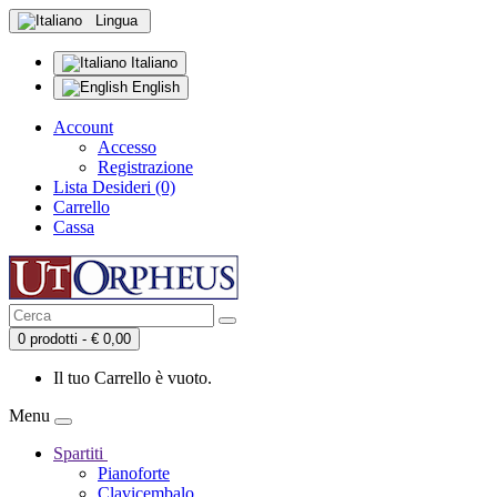
Lingua
Italiano
English
Account
Accesso
Registrazione
Lista Desideri (0)
Carrello
Cassa
0 prodotti - € 0,00
Il tuo Carrello è vuoto.
Menu
Spartiti
Pianoforte
Clavicembalo