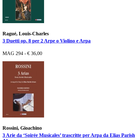
Ragué, Louis-Charles
3 Duetti op. 8 per 2 Arpe o Violino e Arpa
MAG 294 - € 36,00
Rossini, Gioachino
3 Arie da ‘Soirée Musicales’ trascritte per Arpa da Elias Parish