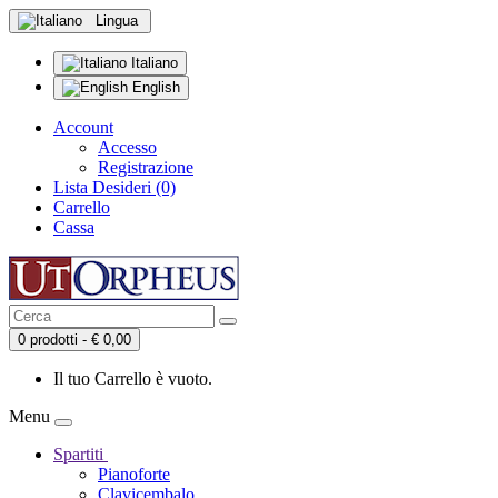
Lingua
Italiano
English
Account
Accesso
Registrazione
Lista Desideri (0)
Carrello
Cassa
0 prodotti - € 0,00
Il tuo Carrello è vuoto.
Menu
Spartiti
Pianoforte
Clavicembalo