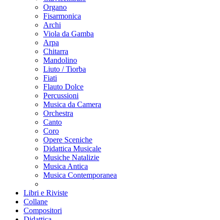
Organo
Fisarmonica
Archi
Viola da Gamba
Arpa
Chitarra
Mandolino
Liuto / Tiorba
Fiati
Flauto Dolce
Percussioni
Musica da Camera
Orchestra
Canto
Coro
Opere Sceniche
Didattica Musicale
Musiche Natalizie
Musica Antica
Musica Contemporanea
Libri e Riviste
Collane
Compositori
Didattica