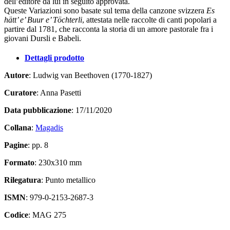
dell’editore da lui in seguito approvata.
Queste Variazioni sono basate sul tema della canzone svizzera
Es
hätt’ e’ Buur e’ Töchterli
, attestata nelle raccolte di canti popolari a
partire dal 1781, che racconta la storia di un amore pastorale fra i
giovani Dursli e Babeli.
Dettagli prodotto
Autore
: Ludwig van Beethoven (1770-1827)
Curatore
: Anna Pasetti
Data pubblicazione
: 17/11/2020
Collana
:
Magadis
Pagine
: pp. 8
Formato
: 230x310 mm
Rilegatura
: Punto metallico
ISMN
: 979-0-2153-2687-3
Codice
: MAG 275