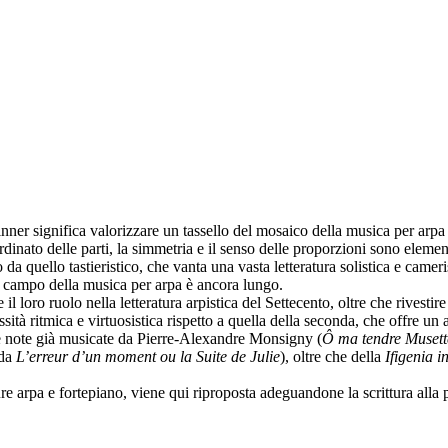
inner significa valorizzare un tassello del mosaico della musica per arpa
ordinato delle parti, la simmetria e il senso delle proporzioni sono element
 da quello tastieristico, che vanta una vasta letteratura solistica e cameri
el campo della musica per arpa è ancora lungo.
l loro ruolo nella letteratura arpistica del Settecento, oltre che rivesti
sità ritmica e virtuosistica rispetto a quella della seconda, che offre
rie note già musicate da Pierre-Alexandre Monsigny (
Ô ma tendre Musett
 da
L’erreur d’un moment ou la Suite de Julie
), oltre che della
Ifigenia i
ure arpa e fortepiano, viene qui riproposta adeguandone la scrittura alla