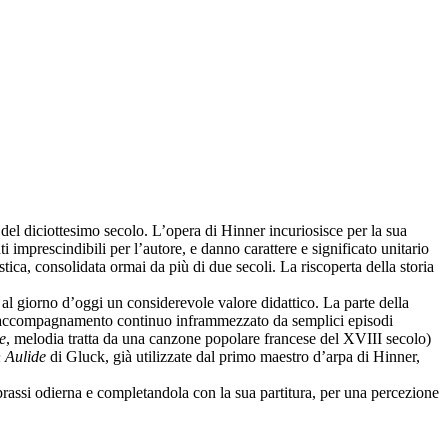
 del diciottesimo secolo. L’opera di Hinner incuriosisce per la sua
i imprescindibili per l’autore, e danno carattere e significato unitario
stica, consolidata ormai da più di due secoli. La riscoperta della storia
re al giorno d’oggi un considerevole valore didattico. La parte della
 un accompagnamento continuo inframmezzato da semplici episodi
e
, melodia tratta da una canzone popolare francese del XVIII secolo)
n Aulide
di Gluck, già utilizzate dal primo maestro d’arpa di Hinner,
 prassi odierna e completandola con la sua partitura, per una percezione