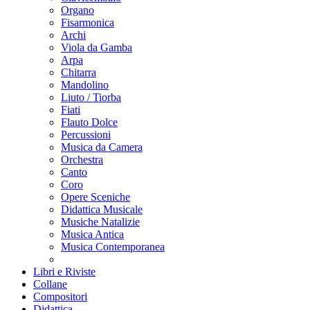
Organo
Fisarmonica
Archi
Viola da Gamba
Arpa
Chitarra
Mandolino
Liuto / Tiorba
Fiati
Flauto Dolce
Percussioni
Musica da Camera
Orchestra
Canto
Coro
Opere Sceniche
Didattica Musicale
Musiche Natalizie
Musica Antica
Musica Contemporanea
Libri e Riviste
Collane
Compositori
Didattica