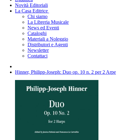
Novità Editoriali
La Casa Editrice
Chi siamo
La Libreria Musicale
News ed Eventi
Cataloghi
Materiali a Noleggio
Distributori e Agenti
Newsletter
Contattaci
Hinner, Philipp-Joseph: Duo op. 10 n. 2 per 2 Arpe