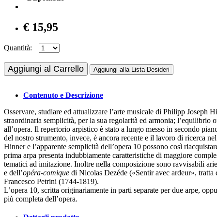
€ 15,95
Quantità:
Aggiungi al Carrello
Aggiungi alla Lista Desideri
Contenuto e Descrizione
Osservare, studiare ed attualizzare l’arte musicale di Philipp Joseph H
straordinaria semplicità, per la sua regolarità ed armonia; l’equilibrio 
all’opera. Il repertorio arpistico è stato a lungo messo in secondo piano
del nostro strumento, invece, è ancora recente e il lavoro di ricerca n
Hinner e l’apparente semplicità dell’opera 10 possono così riacquistare i
prima arpa presenta indubbiamente caratteristiche di maggiore comples
tematici ad imitazione. Inoltre nella composizione sono ravvisabili a
e dell’
opéra-comique
di Nicolas Dezéde («Sentir avec ardeur», tratta
Francesco Petrini (1744-1819).
L’opera 10, scritta originariamente in parti separate per due arpe, opp
più completa dell’opera.