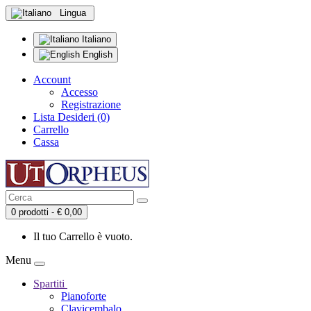
Lingua
Italiano
English
Account
Accesso
Registrazione
Lista Desideri (0)
Carrello
Cassa
0 prodotti - € 0,00
Il tuo Carrello è vuoto.
Menu
Spartiti
Pianoforte
Clavicembalo