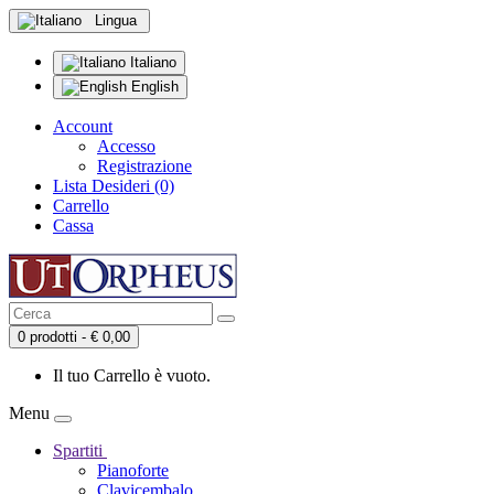
Lingua
Italiano
English
Account
Accesso
Registrazione
Lista Desideri (0)
Carrello
Cassa
0 prodotti - € 0,00
Il tuo Carrello è vuoto.
Menu
Spartiti
Pianoforte
Clavicembalo