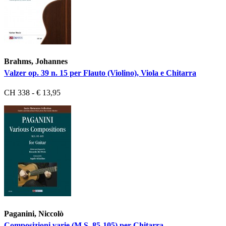
Brahms, Johannes
Valzer op. 39 n. 15 per Flauto (Violino), Viola e Chitarra
CH 338 - € 13,95
Paganini, Niccolò
Composizioni varie (M.S. 85-105) per Chitarra