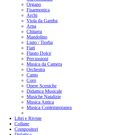
Organo
Fisarmonica
Archi
Viola da Gamba
Arpa
Chitarra
Mandolino
Liuto / Tiorba
Fiati
Flauto Dolce
Percussioni
Musica da Camera
Orchestra
Canto
Coro
Opere Sceniche
Didattica Musicale
Musiche Natalizie
Musica Antica
Musica Contemporanea
Libri e Riviste
Collane
Compositori
Didattica