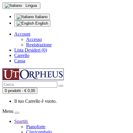
Lingua
Italiano
English
Account
Accesso
Registrazione
Lista Desideri (0)
Carrello
Cassa
0 prodotti - € 0,00
Il tuo Carrello è vuoto.
Menu
Spartiti
Pianoforte
Clavicembalo