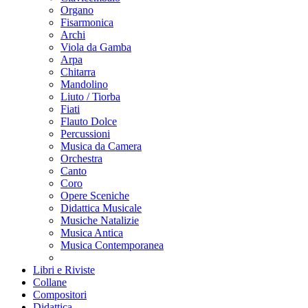
Organo
Fisarmonica
Archi
Viola da Gamba
Arpa
Chitarra
Mandolino
Liuto / Tiorba
Fiati
Flauto Dolce
Percussioni
Musica da Camera
Orchestra
Canto
Coro
Opere Sceniche
Didattica Musicale
Musiche Natalizie
Musica Antica
Musica Contemporanea
Libri e Riviste
Collane
Compositori
Didattica