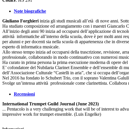
Codice
: HS 291
Note biografiche
Giuliano Forghieri
inizia gli studi musicali all’età di nove anni. So
Ha studiato composizione ed arrangiamento con i maestri Giancarlo Chiar
All’inizio degli anni 90 inizia ad occuparsi dell’applicazione di tecnol
attività informatiche all’interno della scuola, dove è per molti anni re
per alunni e per docenti sia nella scuola di appartenenza che in diverse
esperto di informatica musicale.
Allo stesso tempo inizia ad occuparsi della trascrizione, revisione, ar
professionale, collaborando in modo continuativo con numerosi musicisti,
Ha curato in prima persona la prima esecuzione moderna di opere del c
E’ cofondatore del Nubilaria Clarinet Ensemble e dell’ensemble di mus
dell’Associazione Culturale “Castelli in aria”, che si occupa dell’organ
Nel 2016 ha fondato lo Schubert Trio, con il soprano Valentina Galullo
Svolge un’intensa attività professionale come clarinettista. Collabora 
Recensioni
International Trumpet Guild Journal (June 2023)
... Pentacolo is a very challenging work that will be of interest to adva
impressive work for trumpet ensemble. (Luis Engelke)
Informazioni