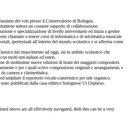
 massimo dei voti presso il Conservatorio di Bologna.
rattiene tuttora un costante rapporto di collaborazione.
zione e specializzazione di livello universitario ed inizia a gestire
viene chiamato a tenere corsi di informatica e di informatica musicale
oriali, ipertestuali all’interno del mondo scolastico e si afferma come
lassico dal rinascimento ad oggi, sia in ambito scolastico che
n molti enti italiani ed esteri.
ne di moltissime nuove edizioni di brani dei maggiori compositori.
mente e per i quali scrive composizioni originali e arrangiamenti, e
da camera e clarinettistica.
d ampliare il repertorio vocale-cameristico per tale organico.
ri sono pubblicati dalla casa editrice bolognese Ut Orpheus.
listed above are all effectively navigated, theh this can be a very