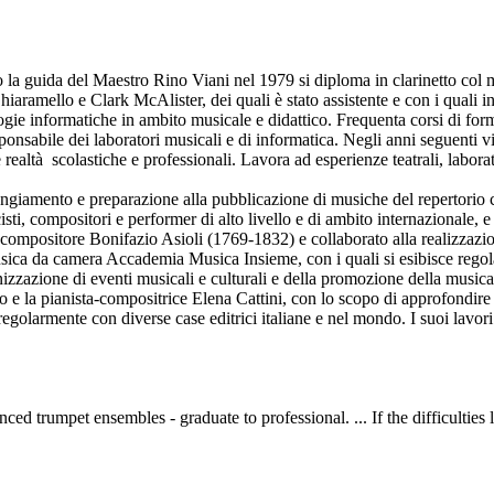
tto la guida del Maestro Rino Viani nel 1979 si diploma in clarinetto col
amello e Clark McAlister, dei quali è stato assistente e con i quali int
ogie informatiche in ambito musicale e didattico. Frequenta corsi di forma
sponsabile dei laboratori musicali e di informatica. Negli anni seguenti 
 realtà scolastiche e professionali. Lavora ad esperienze teatrali, laborat
rangiamento e preparazione alla pubblicazione di musiche del repertorio c
 compositori e performer di alto livello e di ambito internazionale, e co
ompositore Bonifazio Asioli (1769-1832) e collaborato alla realizzazio
ica da camera Accademia Musica Insieme, con i quali si esibisce regolar
izzazione di eventi musicali e culturali e della promozione della musica 
 e la pianista-compositrice Elena Cattini, con lo scopo di approfondire e
regolarmente con diverse case editrici italiane e nel mondo. I suoi lavo
nced trumpet ensembles - graduate to professional. ... If the difficulties 