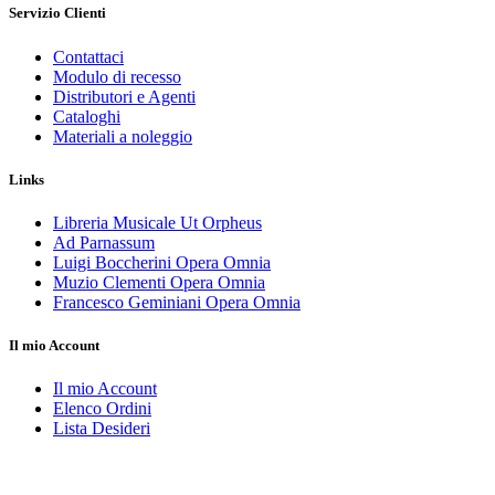
Servizio Clienti
Contattaci
Modulo di recesso
Distributori e Agenti
Cataloghi
Materiali a noleggio
Links
Libreria Musicale Ut Orpheus
Ad Parnassum
Luigi Boccherini Opera Omnia
Muzio Clementi Opera Omnia
Francesco Geminiani Opera Omnia
Il mio Account
Il mio Account
Elenco Ordini
Lista Desideri