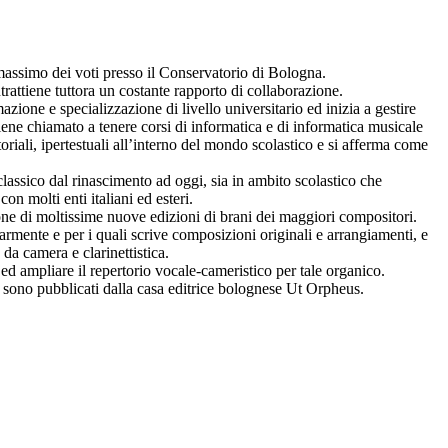
 massimo dei voti presso il Conservatorio di Bologna.
rattiene tuttora un costante rapporto di collaborazione.
zione e specializzazione di livello universitario ed inizia a gestire
viene chiamato a tenere corsi di informatica e di informatica musicale
oriali, ipertestuali all’interno del mondo scolastico e si afferma come
lassico dal rinascimento ad oggi, sia in ambito scolastico che
n molti enti italiani ed esteri.
ne di moltissime nuove edizioni di brani dei maggiori compositori.
mente e per i quali scrive composizioni originali e arrangiamenti, e
da camera e clarinettistica.
d ampliare il repertorio vocale-cameristico per tale organico.
ri sono pubblicati dalla casa editrice bolognese Ut Orpheus.