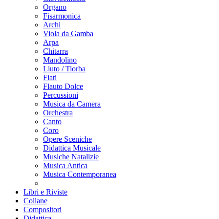
Organo
Fisarmonica
Archi
Viola da Gamba
Arpa
Chitarra
Mandolino
Liuto / Tiorba
Fiati
Flauto Dolce
Percussioni
Musica da Camera
Orchestra
Canto
Coro
Opere Sceniche
Didattica Musicale
Musiche Natalizie
Musica Antica
Musica Contemporanea
Libri e Riviste
Collane
Compositori
Didattica