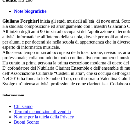
Codice
: HS 290
Note biografiche
Giuliano Forghieri
inizia gli studi musicali all’età di nove anni. So
Ha studiato composizione ed arrangiamento con i maestri Giancarlo Chiar
All’inizio degli anni 90 inizia ad occuparsi dell’applicazione di tecnol
attività informatiche all’interno della scuola, dove è per molti anni re
per alunni e per docenti sia nella scuola di appartenenza che in diverse
esperto di informatica musicale.
Allo stesso tempo inizia ad occuparsi della trascrizione, revisione, ar
professionale, collaborando in modo continuativo con numerosi musicisti,
Ha curato in prima persona la prima esecuzione moderna di opere del c
E’ cofondatore del Nubilaria Clarinet Ensemble e dell’ensemble di mus
dell’Associazione Culturale “Castelli in aria”, che si occupa dell’organ
Nel 2016 ha fondato lo Schubert Trio, con il soprano Valentina Galullo
Svolge un’intensa attività professionale come clarinettista. Collabora 
Informazioni
Chi siamo
Termini e condizioni di vendita
Norme per la tutela della Privacy
Buoni Sconto