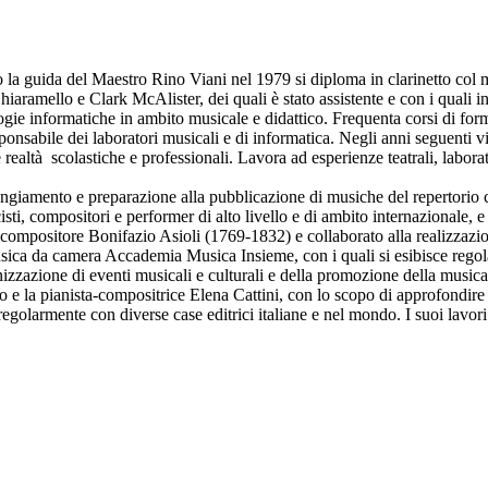
tto la guida del Maestro Rino Viani nel 1979 si diploma in clarinetto col
amello e Clark McAlister, dei quali è stato assistente e con i quali int
ogie informatiche in ambito musicale e didattico. Frequenta corsi di forma
sponsabile dei laboratori musicali e di informatica. Negli anni seguenti 
 realtà scolastiche e professionali. Lavora ad esperienze teatrali, laborat
rangiamento e preparazione alla pubblicazione di musiche del repertorio c
 compositori e performer di alto livello e di ambito internazionale, e co
ompositore Bonifazio Asioli (1769-1832) e collaborato alla realizzazio
ica da camera Accademia Musica Insieme, con i quali si esibisce regolar
izzazione di eventi musicali e culturali e della promozione della musica 
 e la pianista-compositrice Elena Cattini, con lo scopo di approfondire e
regolarmente con diverse case editrici italiane e nel mondo. I suoi lavo