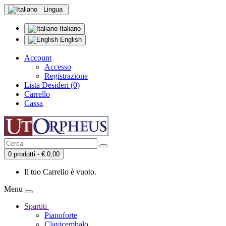
Lingua
Italiano
English
Account
Accesso
Registrazione
Lista Desideri (0)
Carrello
Cassa
0 prodotti - € 0,00
Il tuo Carrello è vuoto.
Menu
Spartiti
Pianoforte
Clavicembalo