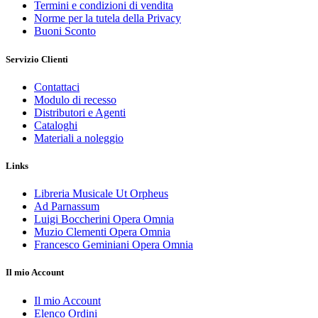
Termini e condizioni di vendita
Norme per la tutela della Privacy
Buoni Sconto
Servizio Clienti
Contattaci
Modulo di recesso
Distributori e Agenti
Cataloghi
Materiali a noleggio
Links
Libreria Musicale Ut Orpheus
Ad Parnassum
Luigi Boccherini Opera Omnia
Muzio Clementi Opera Omnia
Francesco Geminiani Opera Omnia
Il mio Account
Il mio Account
Elenco Ordini