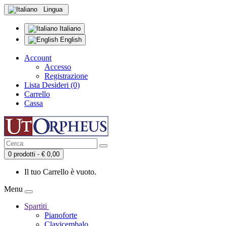
Lingua
Italiano
English
Account
Accesso
Registrazione
Lista Desideri (0)
Carrello
Cassa
0 prodotti - € 0,00
Il tuo Carrello è vuoto.
Menu
Spartiti
Pianoforte
Clavicembalo