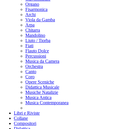
Organo
Fisarmonica
Archi
Viola da Gamba
Arpa
Chitarra
Mandolino
Liuto / Tiorba
Fiati
Flauto Dolce
Percussioni
Musica da Camera
Orchestra
Canto
Coro
Opere Sceniche
Didattica Musicale
Musiche Natalizie
Musica Antica
Musica Contemporanea
Libri e Riviste
Collane
Compositori
Didattica