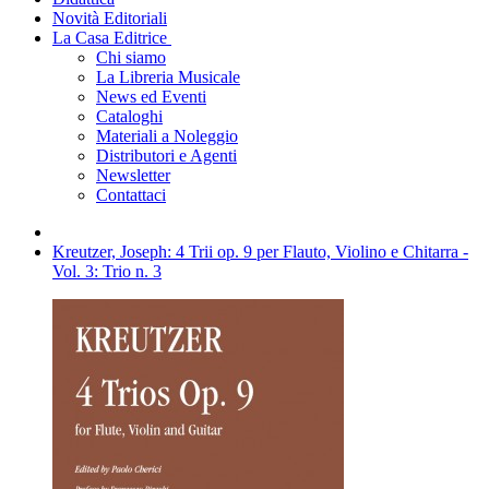
Novità Editoriali
La Casa Editrice
Chi siamo
La Libreria Musicale
News ed Eventi
Cataloghi
Materiali a Noleggio
Distributori e Agenti
Newsletter
Contattaci
Kreutzer, Joseph: 4 Trii op. 9 per Flauto, Violino e Chitarra -
Vol. 3: Trio n. 3