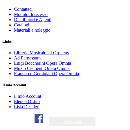
Contattaci
Modulo di recesso
Distributori e Agenti
Cataloghi
Materiali a noleggio
Links
Libreria Musicale Ut Orpheus
Ad Parnassum
Luigi Boccherini Opera Omnia
Muzio Clementi Opera Omnia
Francesco Geminiani Opera Omnia
Il mio Account
Il mio Account
Elenco Ordini
Lista Desideri
Newsletter