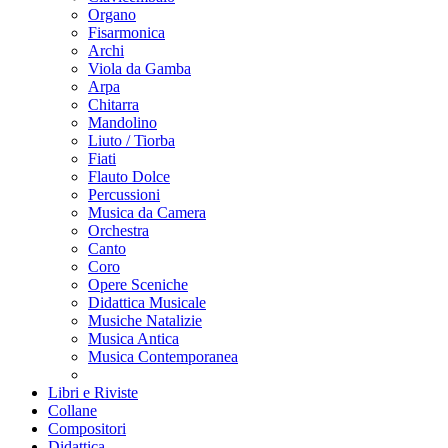
Organo
Fisarmonica
Archi
Viola da Gamba
Arpa
Chitarra
Mandolino
Liuto / Tiorba
Fiati
Flauto Dolce
Percussioni
Musica da Camera
Orchestra
Canto
Coro
Opere Sceniche
Didattica Musicale
Musiche Natalizie
Musica Antica
Musica Contemporanea
Libri e Riviste
Collane
Compositori
Didattica