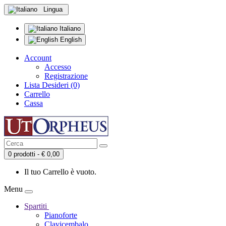
Lingua
Italiano
English
Account
Accesso
Registrazione
Lista Desideri (0)
Carrello
Cassa
0 prodotti - € 0,00
Il tuo Carrello è vuoto.
Menu
Spartiti
Pianoforte
Clavicembalo