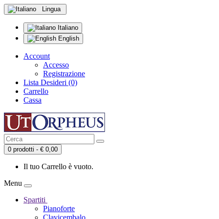
Lingua
Italiano
English
Account
Accesso
Registrazione
Lista Desideri (0)
Carrello
Cassa
0 prodotti - € 0,00
Il tuo Carrello è vuoto.
Menu
Spartiti
Pianoforte
Clavicembalo