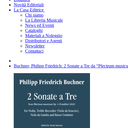
Novità Editoriali
La Casa Editrice
Chi siamo
La Libreria Musicale
News ed Eventi
Cataloghi
Materiali a Noleggio
Distributori e Agenti
Newsletter
Contattaci
Buchner, Philipp Friedrich: 2 Sonate a Tre da “Plectrum musicu