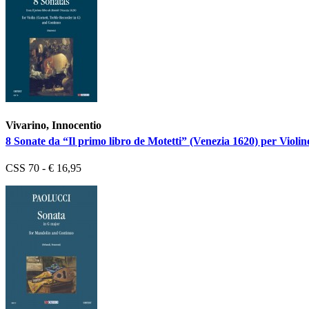
Vivarino, Innocentio
8 Sonate da “Il primo libro de Motetti” (Venezia 1620) per Violi
CSS 70 - € 16,95