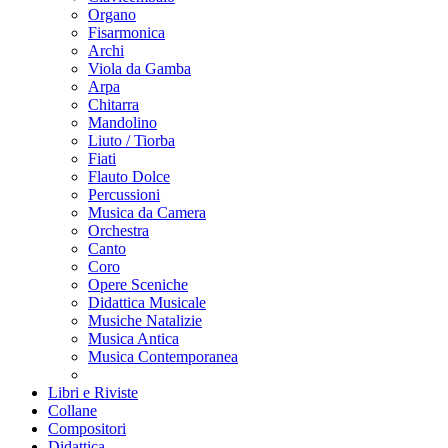
Organo
Fisarmonica
Archi
Viola da Gamba
Arpa
Chitarra
Mandolino
Liuto / Tiorba
Fiati
Flauto Dolce
Percussioni
Musica da Camera
Orchestra
Canto
Coro
Opere Sceniche
Didattica Musicale
Musiche Natalizie
Musica Antica
Musica Contemporanea
Libri e Riviste
Collane
Compositori
Didattica