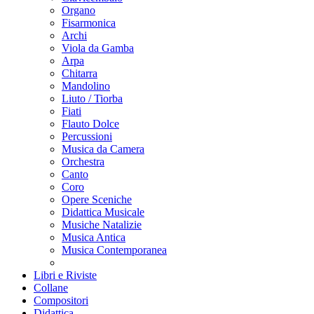
Organo
Fisarmonica
Archi
Viola da Gamba
Arpa
Chitarra
Mandolino
Liuto / Tiorba
Fiati
Flauto Dolce
Percussioni
Musica da Camera
Orchestra
Canto
Coro
Opere Sceniche
Didattica Musicale
Musiche Natalizie
Musica Antica
Musica Contemporanea
Libri e Riviste
Collane
Compositori
Didattica