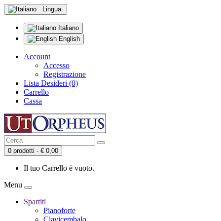
Lingua
Italiano
English
Account
Accesso
Registrazione
Lista Desideri (0)
Carrello
Cassa
0 prodotti - € 0,00
Il tuo Carrello è vuoto.
Menu
Spartiti
Pianoforte
Clavicembalo