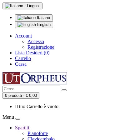
Lingua
Italiano
English
Account
Accesso
Registrazione
Lista Desideri (0)
Carrello
Cassa
0 prodotti - € 0,00
Il tuo Carrello è vuoto.
Menu
Spartiti
Pianoforte
Clavicembalo