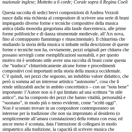
nazionale inglese; Mottetto a 6 corde; Corale sopra il Regina Coeli
Questa raccolta di sedici brevi composizioni di Andrea Vezzoli
nasce dalla mia richiesta al compositore di scrivere una serie di brani
impiegando diverse forme e tecniche compositive della musica
antica (dalla monodia gregoriana alla laude duecentesca, alle prime
forme polifoniche e di danza strumentale medievale, all’Ars nova,
fino al contrappunto fiammingo e rinascimentale). Il chitarrista che
studiando la storia della musica si imbatte nella descrizione di queste
forme e tecniche non ha, ovviamente, pezzi originali per chitarra che
possano servirgli come esemplificazioni suonabili, e per questo
motivo mi è sembrato utile avere una raccolta di brani come questa
che “traduca” chitarristicamente alcune forme e procedimenti
compositivi così importanti nella storia della musica occidentale.
C’è quindi, nei pezzi che seguono, un indubbio valore didattico, che
però si somma ad un interesse artistico “autonomo”, cosa che li
rende utilizzabili anche in ambito concertistico – con un “nota bene”
importante: l’Autore non si è qui limitato ad una scrittura “in stile
antico”, ma ha composto dei pezzi che hanno vitalità, personalità e
“suonano”, in modo più o meno evidente, come “scritti oggi”.
Non è scontato trovare in un compositore contemporaneo un
interesse per la tradizione che non sia improntato al desiderio (o
semplicemente all’amara constatazione) della rottura con essa; ed
ancor meno è scontata, data l’intenzione di collegarsi in modo
simpatetico alla tradizione, la capacità di scrivere musica che