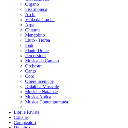
Organo
Fisarmonica
Archi
Viola da Gamba
Arpa
Chitarra
Mandolino
Liuto / Tiorba
Fiati
Flauto Dolce
Percussioni
Musica da Camera
Orchestra
Canto
Coro
Opere Sceniche
Didattica Musicale
Musiche Natalizie
Musica Antica
Musica Contemporanea
Libri e Riviste
Collane
Compositori
Didattica