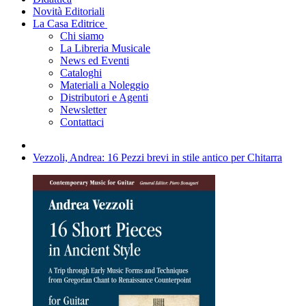
Novità Editoriali
La Casa Editrice
Chi siamo
La Libreria Musicale
News ed Eventi
Cataloghi
Materiali a Noleggio
Distributori e Agenti
Newsletter
Contattaci
Vezzoli, Andrea: 16 Pezzi brevi in stile antico per Chitarra