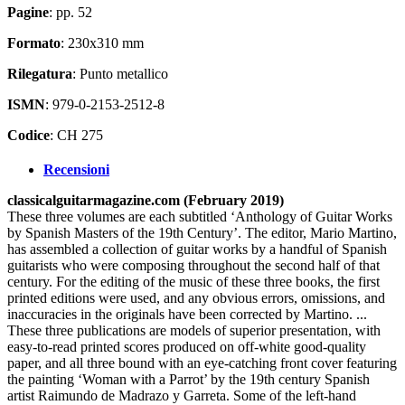
Pagine
: pp. 52
Formato
: 230x310 mm
Rilegatura
: Punto metallico
ISMN
: 979-0-2153-2512-8
Codice
: CH 275
Recensioni
classicalguitarmagazine.com (February 2019)
These three volumes are each subtitled ‘Anthology of Guitar Works
by Spanish Masters of the 19th Century’. The editor, Mario Martino,
has assembled a collection of guitar works by a handful of Spanish
guitarists who were composing throughout the second half of that
century. For the editing of the music of these three books, the first
printed editions were used, and any obvious errors, omissions, and
inaccuracies in the originals have been corrected by Martino. ...
These three publications are models of superior presentation, with
easy-to-read printed scores produced on off-white good-quality
paper, and all three bound with an eye-catching front cover featuring
the painting ‘Woman with a Parrot’ by the 19th century Spanish
artist Raimundo de Madrazo y Garreta. Some of the left-hand