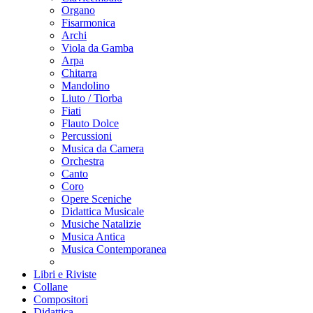
Organo
Fisarmonica
Archi
Viola da Gamba
Arpa
Chitarra
Mandolino
Liuto / Tiorba
Fiati
Flauto Dolce
Percussioni
Musica da Camera
Orchestra
Canto
Coro
Opere Sceniche
Didattica Musicale
Musiche Natalizie
Musica Antica
Musica Contemporanea
Libri e Riviste
Collane
Compositori
Didattica