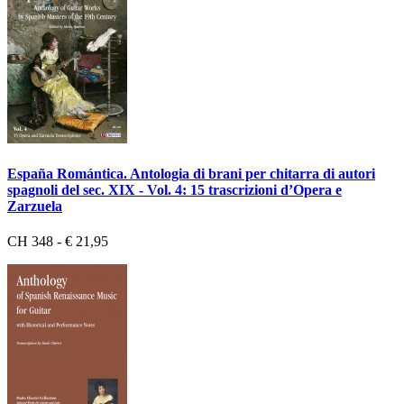
España Romántica. Antologia di brani per chitarra di autori
spagnoli del sec. XIX - Vol. 4: 15 trascrizioni d’Opera e
Zarzuela
CH 348 - € 21,95