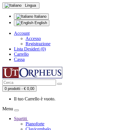
Lingua
Italiano
English
Account
Accesso
Registrazione
Lista Desideri (0)
Carrello
Cassa
0 prodotti - € 0,00
Il tuo Carrello è vuoto.
Menu
Spartiti
Pianoforte
Clavicembalo