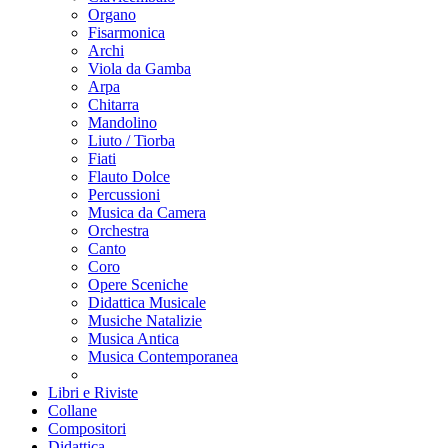
Organo
Fisarmonica
Archi
Viola da Gamba
Arpa
Chitarra
Mandolino
Liuto / Tiorba
Fiati
Flauto Dolce
Percussioni
Musica da Camera
Orchestra
Canto
Coro
Opere Sceniche
Didattica Musicale
Musiche Natalizie
Musica Antica
Musica Contemporanea
Libri e Riviste
Collane
Compositori
Didattica