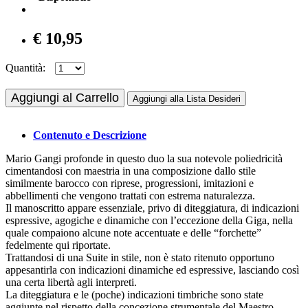
€ 10,95
Quantità:
Aggiungi al Carrello
Aggiungi alla Lista Desideri
Contenuto e Descrizione
Mario Gangi profonde in questo duo la sua notevole poliedricità
cimentandosi con maestria in una composizione dallo stile
similmente barocco con riprese, progressioni, imitazioni e
abbellimenti che vengono trattati con estrema naturalezza.
Il manoscritto appare essenziale, privo di diteggiatura, di indicazioni
espressive, agogiche e dinamiche con l’eccezione della Giga, nella
quale compaiono alcune note accentuate e delle “forchette”
fedelmente qui riportate.
Trattandosi di una Suite in stile, non è stato ritenuto opportuno
appesantirla con indicazioni dinamiche ed espressive, lasciando così
una certa libertà agli interpreti.
La diteggiatura e le (poche) indicazioni timbriche sono state
aggiunte nel rispetto della concezione strumentale del Maestro.