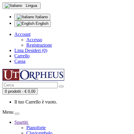
Lingua
Italiano
English
Account
Accesso
Registrazione
Lista Desideri (0)
Carrello
Cassa
0 prodotti - € 0,00
Il tuo Carrello è vuoto.
Menu
Spartiti
Pianoforte
Clavicembalo