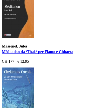
Massenet, Jules
Méditation da ‘Thaïs’ per Flauto e Chitarra
CH 177 - € 12,95