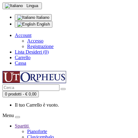
Lingua
Italiano
English
Account
Accesso
Registrazione
Lista Desideri (0)
Carrello
Cassa
0 prodotti - € 0,00
Il tuo Carrello è vuoto.
Menu
Spartiti
Pianoforte
Clavicembalo