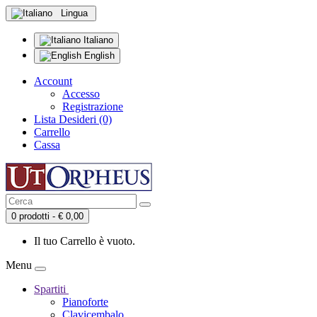
Lingua
Italiano
English
Account
Accesso
Registrazione
Lista Desideri (0)
Carrello
Cassa
0 prodotti - € 0,00
Il tuo Carrello è vuoto.
Menu
Spartiti
Pianoforte
Clavicembalo