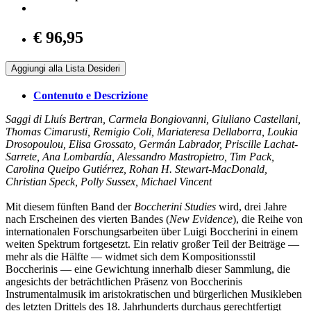
€ 96,95
Aggiungi alla Lista Desideri
Contenuto e Descrizione
Saggi di Lluís Bertran, Carmela Bongiovanni, Giuliano Castellani,
Thomas Cimarusti, Remigio Coli, Mariateresa Dellaborra, Loukia
Drosopoulou, Elisa Grossato, Germán Labrador, Priscille Lachat-
Sarrete, Ana Lombardía, Alessandro Mastropietro, Tim Pack,
Carolina Queipo Gutiérrez, Rohan H. Stewart-MacDonald,
Christian Speck, Polly Sussex, Michael Vincent
Mit diesem fünften Band der
Boccherini Studies
wird, drei Jahre
nach Erscheinen des vierten Bandes (
New Evidence
), die Reihe von
internationalen Forschungsarbeiten über Luigi Boccherini in einem
weiten Spektrum fortgesetzt. Ein relativ großer Teil der Beiträge —
mehr als die Hälfte — widmet sich dem Kompositionsstil
Boccherinis — eine Gewichtung innerhalb dieser Sammlung, die
angesichts der beträchtlichen Präsenz von Boccherinis
Instrumentalmusik im aristokratischen und bürgerlichen Musikleben
des letzten Drittels des 18. Jahrhunderts durchaus gerechtfertigt