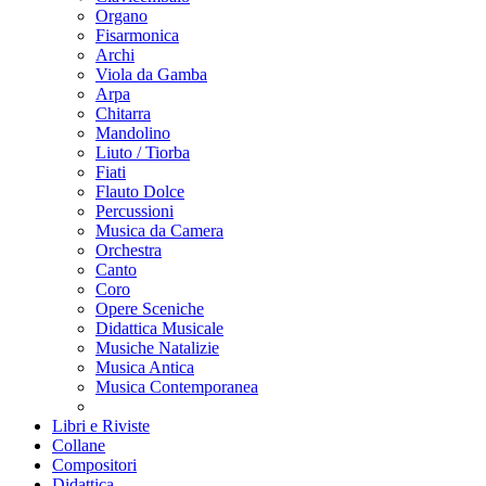
Organo
Fisarmonica
Archi
Viola da Gamba
Arpa
Chitarra
Mandolino
Liuto / Tiorba
Fiati
Flauto Dolce
Percussioni
Musica da Camera
Orchestra
Canto
Coro
Opere Sceniche
Didattica Musicale
Musiche Natalizie
Musica Antica
Musica Contemporanea
Libri e Riviste
Collane
Compositori
Didattica