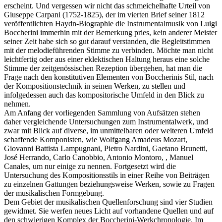
erscheint. Und vergessen wir nicht das schmeichelhafte Urteil von
Giuseppe Carpani (1752-1825), der im vierten Brief seiner 1812
veröffentlichten Haydn-Biographie die Instrumentalmusik von Luigi
Boccherini immerhin mit der Bemerkung pries, kein anderer Meister
seiner Zeit habe sich so gut darauf verstanden, die Begleitstimmen
mit der melodieführenden Stimme zu verbinden. Möchte man nicht
leichtfertig oder aus einer eklektischen Haltung heraus eine solche
Stimme der zeitgenössischen Rezeption übergehen, hat man die
Frage nach den konstitutiven Elementen von Boccherinis Stil, nach
der Kompositionstechnik in seinen Werken, zu stellen und
infolgedessen auch das kompositorische Umfeld in den Blick zu
nehmen.
Am Anfang der vorliegenden Sammlung von Aufsätzen stehen
daher vergleichende Untersuchungen zum Instrumentalwerk, und
zwar mit Blick auf diverse, im unmittelbaren oder weiteren Umfeld
schaffende Komponisten, wie Wolfgang Amadeus Mozart,
Giovanni Battista Lampugnani, Pietro Nardini, Gaetano Brunetti,
José Herrando, Carlo Canobbio, Antonio Montoro, , Manuel
Canales, um nur einige zu nennen. Fortgesetzt wird die
Untersuchung des Kompositionsstils in einer Reihe von Beiträgen
zu einzelnen Gattungen beziehungsweise Werken, sowie zu Fragen
der musikalischen Formgebung.
Dem Gebiet der musikalischen Quellenforschung sind vier Studien
gewidmet. Sie werfen neues Licht auf vorhandene Quellen und auf
den schwierigen Komplex der Boccherini-Werkchronologie. Im