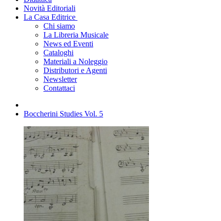
Novità Editoriali
La Casa Editrice
Chi siamo
La Libreria Musicale
News ed Eventi
Cataloghi
Materiali a Noleggio
Distributori e Agenti
Newsletter
Contattaci
Boccherini Studies Vol. 5