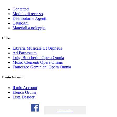
Contattaci
Modulo di recesso
Distributori e Agenti
Cataloghi
Materiali a noleggio
Links
Libreria Musicale Ut Orpheus
Ad Parnassum
Luigi Boccherini Opera Omnia
Muzio Clementi Opera Omnia
Francesco Geminiani Opera Omnia
Il mio Account
Il mio Account
Elenco Ordini
Lista Desideri
Newsletter