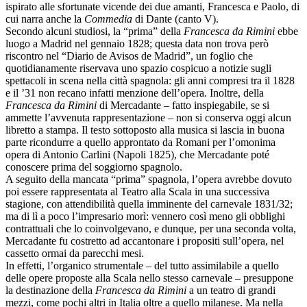
ispirato alle sfortunate vicende dei due amanti, Francesca e Paolo, di
cui narra anche la
Commedia
di Dante (canto V).
Secondo alcuni studiosi, la “prima” della
Francesca da Rimini
ebbe
luogo a Madrid nel gennaio 1828; questa data non trova però
riscontro nel “Diario de Avisos de Madrid”, un foglio che
quotidianamente riservava uno spazio cospicuo a notizie sugli
spettacoli in scena nella città spagnola: gli anni compresi tra il 1828
e il ’31 non recano infatti menzione dell’opera. Inoltre, della
Francesca da Rimini
di Mercadante – fatto inspiegabile, se si
ammette l’avvenuta rappresentazione – non si conserva oggi alcun
libretto a stampa. Il testo sottoposto alla musica si lascia in buona
parte ricondurre a quello approntato da Romani per l’omonima
opera di Antonio Carlini (Napoli 1825), che Mercadante poté
conoscere prima del soggiorno spagnolo.
A seguito della mancata “prima” spagnola, l’opera avrebbe dovuto
poi essere rappresentata al Teatro alla Scala in una successiva
stagione, con attendibilità quella imminente del carnevale 1831/32;
ma di lì a poco l’impresario morì: vennero così meno gli obblighi
contrattuali che lo coinvolgevano, e dunque, per una seconda volta,
Mercadante fu costretto ad accantonare i propositi sull’opera, nel
cassetto ormai da parecchi mesi.
In effetti, l’organico strumentale – del tutto assimilabile a quello
delle opere proposte alla Scala nello stesso carnevale – presuppone
la destinazione della
Francesca da Rimini
a un teatro di grandi
mezzi, come pochi altri in Italia oltre a quello milanese. Ma nella