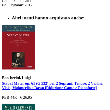
Cond.: Fabio Luisi
Ed.: Dynamic 2017
Altri utenti hanno acquistato anche:
Boccherini, Luigi
Stabat Mater op. 61 (G 532) per 2 Soprani, Tenore, 2 Violini,
Viola, Violoncello e Basso [Riduzione Canto e Pianoforte]
PEB 44R - € 26,95