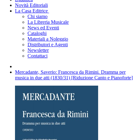
Novità Editoriali
La Casa Editrice
Chi siamo
La Libreria Musicale
News ed Eventi
Cataloghi
Materiali a Noleggio
Distributori e Agenti
Newsletter
Contattaci
Mercadante, Saverio: Francesca da Rimini. Dramma per
musica in due atti (1830/31) [Riduzione Canto e Pianoforte]