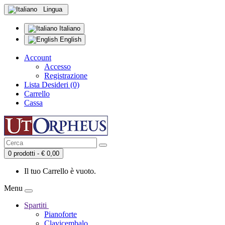
Lingua
Italiano
English
Account
Accesso
Registrazione
Lista Desideri (0)
Carrello
Cassa
0 prodotti - € 0,00
Il tuo Carrello è vuoto.
Menu
Spartiti
Pianoforte
Clavicembalo