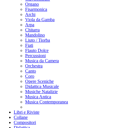
Organo
Fisarmonica
Archi
Viola da Gamba
Arpa
Chitarra
Mandolino
Liuto / Tiorba
Fiati
Flauto Dolce
Percussioni
Musica da Camera
Orchestra
Canto
Coro
Opere Sceniche
Didattica Musicale
Musiche Natalizie
Musica Antica
Musica Contemporanea
Libri e Riviste
Collane
Compositori
Didattica