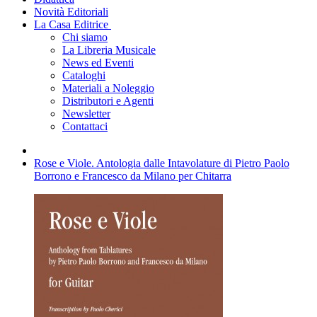
Novità Editoriali
La Casa Editrice
Chi siamo
La Libreria Musicale
News ed Eventi
Cataloghi
Materiali a Noleggio
Distributori e Agenti
Newsletter
Contattaci
Rose e Viole. Antologia dalle Intavolature di Pietro Paolo
Borrono e Francesco da Milano per Chitarra