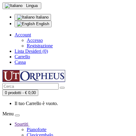
Lingua
Italiano
English
Account
Accesso
Registrazione
Lista Desideri (0)
Carrello
Cassa
0 prodotti - € 0,00
Il tuo Carrello è vuoto.
Menu
Spartiti
Pianoforte
Clavicembalo