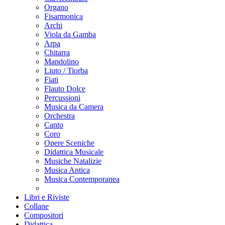
Organo
Fisarmonica
Archi
Viola da Gamba
Arpa
Chitarra
Mandolino
Liuto / Tiorba
Fiati
Flauto Dolce
Percussioni
Musica da Camera
Orchestra
Canto
Coro
Opere Sceniche
Didattica Musicale
Musiche Natalizie
Musica Antica
Musica Contemporanea
Libri e Riviste
Collane
Compositori
Didattica