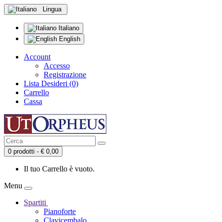
Lingua
Italiano
English
Account
Accesso
Registrazione
Lista Desideri (0)
Carrello
Cassa
0 prodotti - € 0,00
Il tuo Carrello è vuoto.
Menu
Spartiti
Pianoforte
Clavicembalo