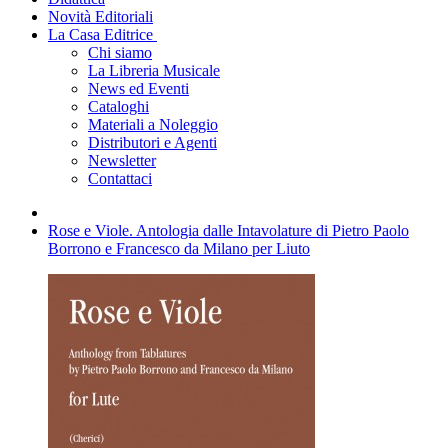
Novità Editoriali
La Casa Editrice
Chi siamo
La Libreria Musicale
News ed Eventi
Cataloghi
Materiali a Noleggio
Distributori e Agenti
Newsletter
Contattaci
Rose e Viole. Antologia dalle Intavolature di Pietro Paolo
Borrono e Francesco da Milano per Liuto