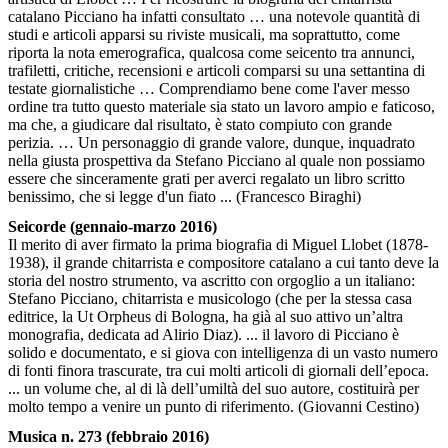
catalano Picciano ha infatti consultato … una notevole quantità di
studi e articoli apparsi su riviste musicali, ma soprattutto, come
riporta la nota emerografica, qualcosa come seicento tra annunci,
trafiletti, critiche, recensioni e articoli comparsi su una settantina di
testate giornalistiche … Comprendiamo bene come l'aver messo
ordine tra tutto questo materiale sia stato un lavoro ampio e faticoso,
ma che, a giudicare dal risultato, è stato compiuto con grande
perizia. … Un personaggio di grande valore, dunque, inquadrato
nella giusta prospettiva da Stefano Picciano al quale non possiamo
essere che sinceramente grati per averci regalato un libro scritto
benissimo, che si legge d'un fiato ... (Francesco Biraghi)
Seicorde (gennaio-marzo 2016)
Il merito di aver firmato la prima biografia di Miguel Llobet (1878-
1938), il grande chitarrista e compositore catalano a cui tanto deve la
storia del nostro strumento, va ascritto con orgoglio a un italiano:
Stefano Picciano, chitarrista e musicologo (che per la stessa casa
editrice, la Ut Orpheus di Bologna, ha già al suo attivo un’altra
monografia, dedicata ad Alirio Diaz). ... il lavoro di Picciano è
solido e documentato, e si giova con intelligenza di un vasto numero
di fonti finora trascurate, tra cui molti articoli di giornali dell’epoca.
... un volume che, al di là dell’umiltà del suo autore, costituirà per
molto tempo a venire un punto di riferimento. (Giovanni Cestino)
Musica n. 273 (febbraio 2016)