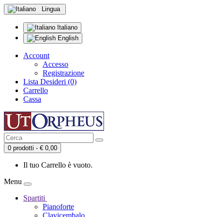
Lingua
Italiano
English
Account
Accesso
Registrazione
Lista Desideri (0)
Carrello
Cassa
0 prodotti - € 0,00
Il tuo Carrello è vuoto.
Menu
Spartiti
Pianoforte
Clavicembalo