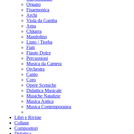
Organo
Fisarmonica
Archi
Viola da Gamba
Arpa
Chitarra
Mandolino
Liuto / Tiorba
Fiati
Flauto Dolce
Percussioni
Musica da Camera
Orchestra
Canto
Coro
Opere Sceniche
Didattica Musicale
Musiche Natalizie
Musica Antica
Musica Contemporanea
Libri e Riviste
Collane
Compositori
Didattica