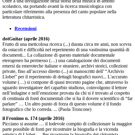
Oltre a una divulgazione della storia della musica in ambito
scolastico, sta portando avanti la ricerca musicologica con
particolare riferimento alla presenza del canto popolare nella
letteratura chitarristica.
Recensioni
dotGuitar (aprile 2016)
Frutto di una meticolosa ricerca (...) durata circa tre anni, non scevra
da ostacoli e difficoltà nel reperimento di una vastissima quantità di
documenti... La collazione di questo materiale documentale
eterogeneo ha permesso (…) una catalogazione dei documenti
emersi da emeroteche italiane e straniere, archivi storici, collezioni
private, fino all’accesso diretto (...) ai manoscritti dell’ “Archivio
Llobet” per il reperimento di dettagli biografici nuovi... L'accurato
volume (…) si compone di quasi trecento pagine che, attraverso lo
sguardo investigatore del caparbio studioso, coinvolgono il lettore
nell’indagine e nell’emozione provata da chi si è trovato al cospetto
di centinaia di fonti documentali che si ha il dovere scientifico di “far
parlare” … Un altro punto di forza di questo volume è il fondo
fotografico che lo correda. ... (Paola Troncone)
il Fronimo n. 174 (aprile 2016)
Picciano si assume … il lodevole compito di collezionare la maggior
parte possibile di fonti per ricostruire la biografia e la vicenda
artistica di Llobet … Per ricostruire la biografia del chitarrista