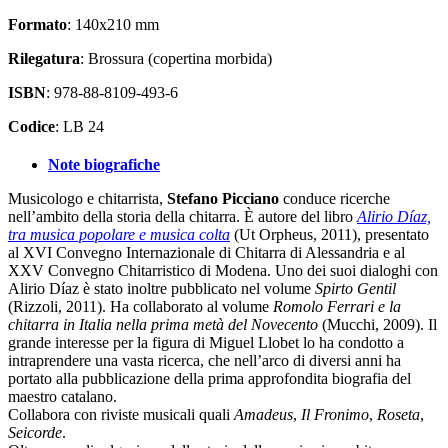
Formato
: 140x210 mm
Rilegatura
: Brossura (copertina morbida)
ISBN
: 978-88-8109-493-6
Codice
: LB 24
Note biografiche
Musicologo e chitarrista,
Stefano Picciano
conduce ricerche
nell’ambito della storia della chitarra. È autore del libro
Alirio Díaz,
tra musica popolare e musica colta
(Ut Orpheus, 2011), presentato
al XVI Convegno Internazionale di Chitarra di Alessandria e al
XXV Convegno Chitarristico di Modena. Uno dei suoi dialoghi con
Alirio Díaz è stato inoltre pubblicato nel volume
Spirto Gentil
(Rizzoli, 2011). Ha collaborato al volume
Romolo Ferrari e la
chitarra in Italia nella prima metà del Novecento
(Mucchi, 2009). Il
grande interesse per la figura di Miguel Llobet lo ha condotto a
intraprendere una vasta ricerca, che nell’arco di diversi anni ha
portato alla pubblicazione della prima approfondita biografia del
maestro catalano.
Collabora con riviste musicali quali
Amadeus
,
Il Fronimo
,
Roseta
,
Seicorde
.