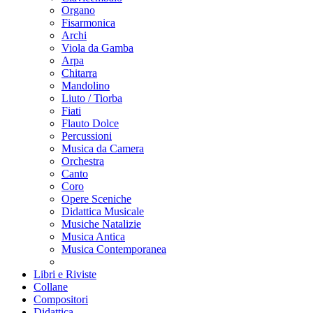
Organo
Fisarmonica
Archi
Viola da Gamba
Arpa
Chitarra
Mandolino
Liuto / Tiorba
Fiati
Flauto Dolce
Percussioni
Musica da Camera
Orchestra
Canto
Coro
Opere Sceniche
Didattica Musicale
Musiche Natalizie
Musica Antica
Musica Contemporanea
Libri e Riviste
Collane
Compositori
Didattica