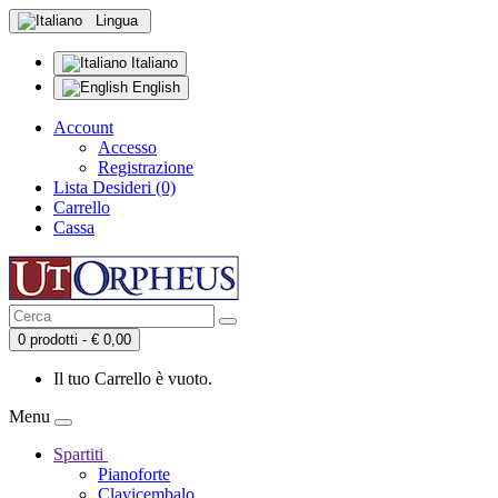
Lingua
Italiano
English
Account
Accesso
Registrazione
Lista Desideri (0)
Carrello
Cassa
0 prodotti - € 0,00
Il tuo Carrello è vuoto.
Menu
Spartiti
Pianoforte
Clavicembalo