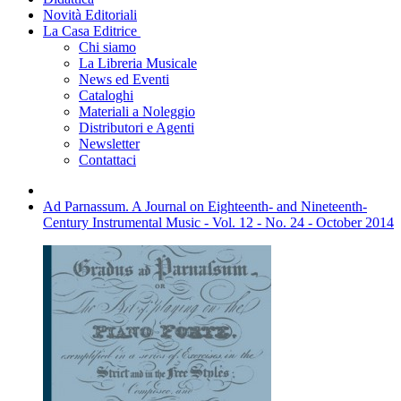
Novità Editoriali
La Casa Editrice
Chi siamo
La Libreria Musicale
News ed Eventi
Cataloghi
Materiali a Noleggio
Distributori e Agenti
Newsletter
Contattaci
Ad Parnassum. A Journal on Eighteenth- and Nineteenth-
Century Instrumental Music - Vol. 12 - No. 24 - October 2014