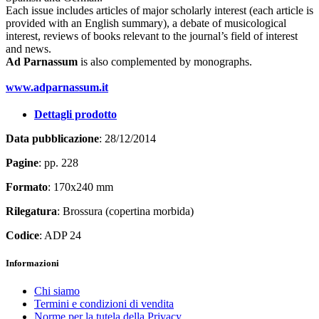
Each issue includes articles of major scholarly interest (each article is
provided with an English summary), a debate of musicological
interest, reviews of books relevant to the journal’s field of interest
and news.
Ad Parnassum
is also complemented by monographs.
www.adparnassum.it
Dettagli prodotto
Data pubblicazione
: 28/12/2014
Pagine
: pp. 228
Formato
: 170x240 mm
Rilegatura
: Brossura (copertina morbida)
Codice
: ADP 24
Informazioni
Chi siamo
Termini e condizioni di vendita
Norme per la tutela della Privacy