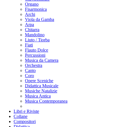
Organo
Fisarmonica
Archi
Viola da Gamba
Arpa
Chitarra
Mandolino
Liuto / Tiorba
Fiati
Flauto Dolce
Percussioni
Musica da Camera
Orchestra
Canto
Coro
Opere Sceniche
Didattica Musicale
Musiche Natalizie
Musica Antica
Musica Contemporanea
Libri e Riviste
Collane
Compositori
Didattica