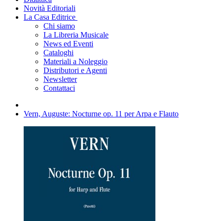
Novità Editoriali
La Casa Editrice
Chi siamo
La Libreria Musicale
News ed Eventi
Cataloghi
Materiali a Noleggio
Distributori e Agenti
Newsletter
Contattaci
Vern, Auguste: Nocturne op. 11 per Arpa e Flauto