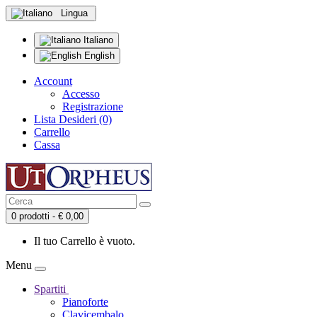
Lingua
Italiano
English
Account
Accesso
Registrazione
Lista Desideri (0)
Carrello
Cassa
0 prodotti - € 0,00
Il tuo Carrello è vuoto.
Menu
Spartiti
Pianoforte
Clavicembalo