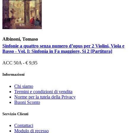
Albinoni, Tomaso
Sinfonie a quattro senza numero d’opus per 2 Violini, Viola e
Basso - Vol. I: Sinfonia in Fa maggiore, Si 2 [Partitura]
ACC 50A - € 9,95
Informazioni
Chi siamo
Termini e condizioni di vendita
Norme per la tutela della Privacy
Buoni Sconto
Servizio Clienti
Contattaci
Modulo di recesso