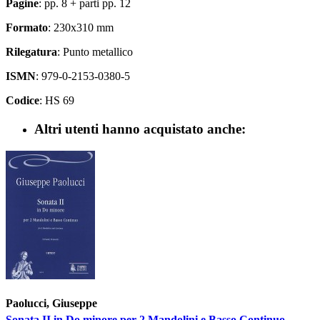
Pagine
: pp. 8 + parti pp. 12
Formato
: 230x310 mm
Rilegatura
: Punto metallico
ISMN
: 979-0-2153-0380-5
Codice
: HS 69
Altri utenti hanno acquistato anche:
Paolucci, Giuseppe
Sonata II in Do minore per 2 Mandolini e Basso Continuo