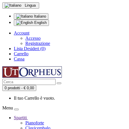
Lingua
Italiano
English
Account
Accesso
Registrazione
Lista Desideri (0)
Carrello
Cassa
0 prodotti - € 0,00
Il tuo Carrello è vuoto.
Menu
Spartiti
Pianoforte
Clavicembalo