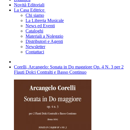
Novità Editoriali
La Casa Editrice
Chi siamo
La Libreria Musicale
News ed Eventi
Cataloghi
Materiali a Noleggio
Distributori e Agenti
Newsletter
Contattaci
Corelli, Arcangelo: Sonata in Do maggiore Op. 4 N. 3 per 2
Flauti Dolci Contralti e Basso Continuo