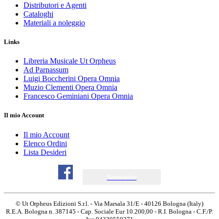
Distributori e Agenti
Cataloghi
Materiali a noleggio
Links
Libreria Musicale Ut Orpheus
Ad Parnassum
Luigi Boccherini Opera Omnia
Muzio Clementi Opera Omnia
Francesco Geminiani Opera Omnia
Il mio Account
Il mio Account
Elenco Ordini
Lista Desideri
Newsletter
© Ut Orpheus Edizioni S.r.l. - Via Marsala 31/E - 40126 Bologna (Italy)
R.E.A. Bologna n. 387145 - Cap. Sociale Eur 10.200,00 - R.I. Bologna - C.F./P.