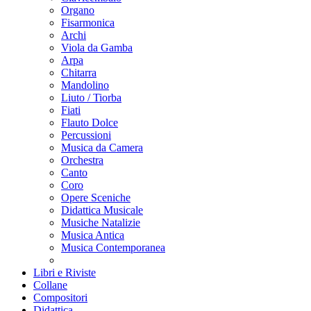
Organo
Fisarmonica
Archi
Viola da Gamba
Arpa
Chitarra
Mandolino
Liuto / Tiorba
Fiati
Flauto Dolce
Percussioni
Musica da Camera
Orchestra
Canto
Coro
Opere Sceniche
Didattica Musicale
Musiche Natalizie
Musica Antica
Musica Contemporanea
Libri e Riviste
Collane
Compositori
Didattica