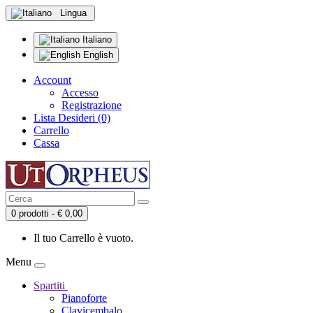
Lingua
Italiano
English
Account
Accesso
Registrazione
Lista Desideri (0)
Carrello
Cassa
0 prodotti - € 0,00
Il tuo Carrello è vuoto.
Menu
Spartiti
Pianoforte
Clavicembalo