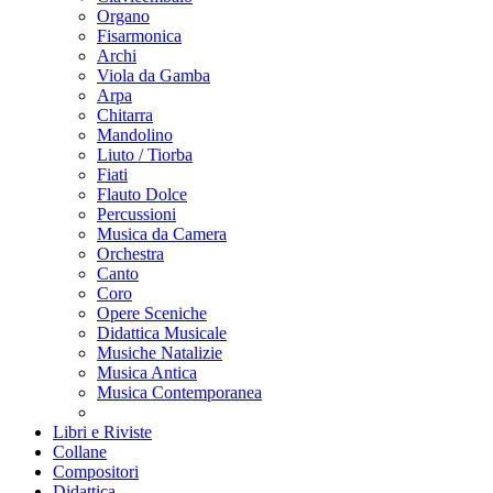
Organo
Fisarmonica
Archi
Viola da Gamba
Arpa
Chitarra
Mandolino
Liuto / Tiorba
Fiati
Flauto Dolce
Percussioni
Musica da Camera
Orchestra
Canto
Coro
Opere Sceniche
Didattica Musicale
Musiche Natalizie
Musica Antica
Musica Contemporanea
Libri e Riviste
Collane
Compositori
Didattica