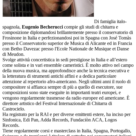
Di famiglia italo-
spagnola,
Eugenio Becherucci
compie gli studi di chitarra e
composizione diplomandosi brillantemente presso il conservatorio di
Frosinone in Italia e perfezionandosi poi in Spagna con José Tomàs
presso il Conservatorio superior de Musica di Alicante ed in Francia
con Betho Davezac presso l'Ecole Nationale de Musique et Danse
di Meudon.
Svolge attività concertistica in sedi prestigiose in Italia e all’estero
come solista e in vari ensemble cameristici. È molto attivo nel campo
della nuova musica, ma approfondisce anche la tecnica esecutiva e
la letteratura di strumenti antichi affini e a dedica particolare
attenzione al repertorio afro-americano. Negli ultimi anni il ruolo di
compositore si affianca sempre di più a quello di esecutore, sue
composizioni sono state eseguite in importanti teatri europei, e
vengono regolarmente trasmesse da radio europee ed americane. È
direttore artistico del Festival Internazionale di Chitarra di
Castrocielo.
Ha registrato per la RAI e per diverse emittenti estere, ha inciso per
Sinfonica, Edi Pan, Adda Records, Fundaciòn ACA, Logos
Records.
Tiene regolarmente corsi e masterclass in Italia, Spagna, Portogallo,