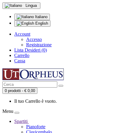
Lingua
Italiano
English
Account
Accesso
Registrazione
Lista Desideri (0)
Carrello
Cassa
0 prodotti - € 0,00
Il tuo Carrello è vuoto.
Menu
Spartiti
Pianoforte
Clavicembalo