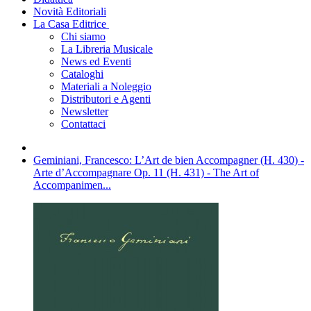
Novità Editoriali
La Casa Editrice
Chi siamo
La Libreria Musicale
News ed Eventi
Cataloghi
Materiali a Noleggio
Distributori e Agenti
Newsletter
Contattaci
Geminiani, Francesco: L’Art de bien Accompagner (H. 430) -
Arte d’Accompagnare Op. 11 (H. 431) - The Art of
Accompanimen...