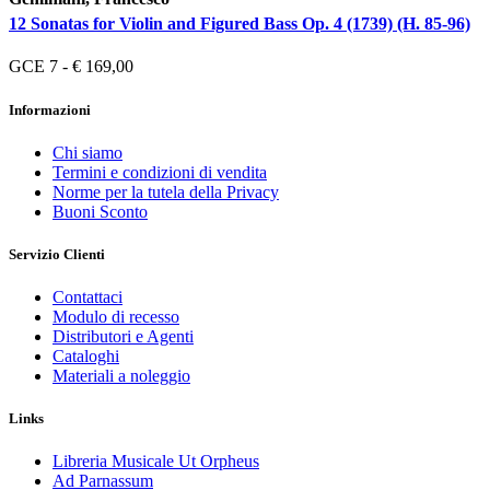
12 Sonatas for Violin and Figured Bass Op. 4 (1739) (H. 85-96)
GCE 7 - € 169,00
Informazioni
Chi siamo
Termini e condizioni di vendita
Norme per la tutela della Privacy
Buoni Sconto
Servizio Clienti
Contattaci
Modulo di recesso
Distributori e Agenti
Cataloghi
Materiali a noleggio
Links
Libreria Musicale Ut Orpheus
Ad Parnassum