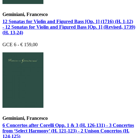
Geminiani, Francesco
12 Sonatas for Violin and Figured Bass [Op. 1] (1716) (H. 1-12)
- 12 Sonatas for Violin and Figured Bass [Op. 1] (Revised, 1739)
(H. 13-24)
GCE 6 - € 159,00
Geminiani, Francesco
6 Concertos after Corelli Opp. 1 & 3 (H. 126-131) - 3 Concertos
from ‘Select Harmony’ (H. 121-123) - 2 Unison Concertos (H.
124-125)