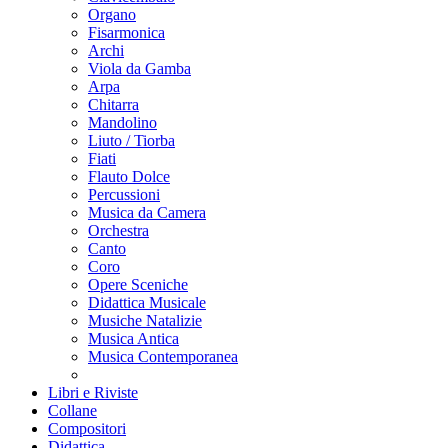
Organo
Fisarmonica
Archi
Viola da Gamba
Arpa
Chitarra
Mandolino
Liuto / Tiorba
Fiati
Flauto Dolce
Percussioni
Musica da Camera
Orchestra
Canto
Coro
Opere Sceniche
Didattica Musicale
Musiche Natalizie
Musica Antica
Musica Contemporanea
Libri e Riviste
Collane
Compositori
Didattica