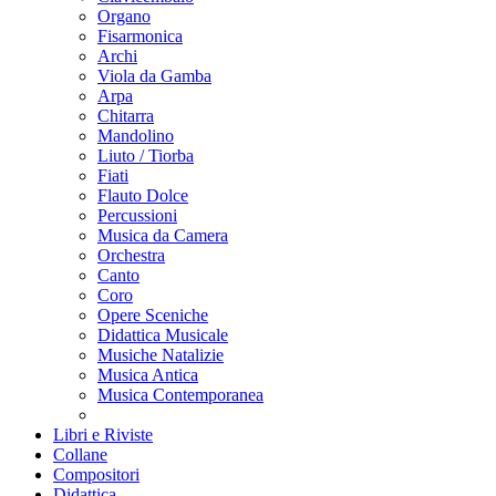
Organo
Fisarmonica
Archi
Viola da Gamba
Arpa
Chitarra
Mandolino
Liuto / Tiorba
Fiati
Flauto Dolce
Percussioni
Musica da Camera
Orchestra
Canto
Coro
Opere Sceniche
Didattica Musicale
Musiche Natalizie
Musica Antica
Musica Contemporanea
Libri e Riviste
Collane
Compositori
Didattica