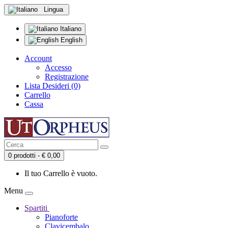
Lingua
Italiano
English
Account
Accesso
Registrazione
Lista Desideri (0)
Carrello
Cassa
0 prodotti - € 0,00
Il tuo Carrello è vuoto.
Menu
Spartiti
Pianoforte
Clavicembalo