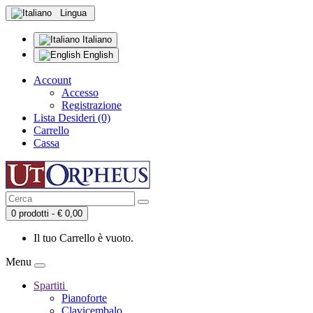
Lingua
Italiano
English
Account
Accesso
Registrazione
Lista Desideri (0)
Carrello
Cassa
0 prodotti - € 0,00
Il tuo Carrello è vuoto.
Menu
Spartiti
Pianoforte
Clavicembalo