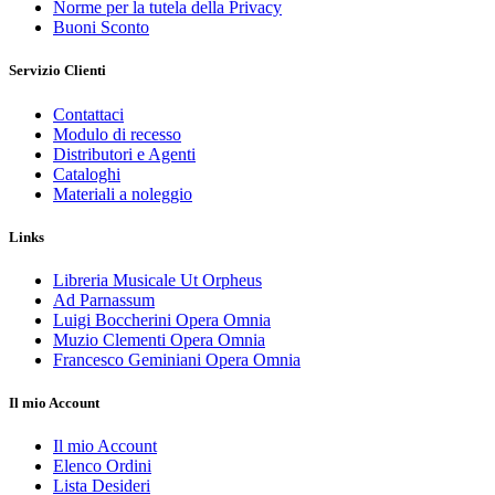
Norme per la tutela della Privacy
Buoni Sconto
Servizio Clienti
Contattaci
Modulo di recesso
Distributori e Agenti
Cataloghi
Materiali a noleggio
Links
Libreria Musicale Ut Orpheus
Ad Parnassum
Luigi Boccherini Opera Omnia
Muzio Clementi Opera Omnia
Francesco Geminiani Opera Omnia
Il mio Account
Il mio Account
Elenco Ordini
Lista Desideri