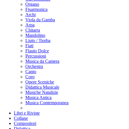
Organo
Fisarmonica
Archi
Viola da Gamba
Arpa
Chitarra
Mandolino
Liuto / Tiorba
Fiati
Flauto Dolce
Percussioni
Musica da Camera
Orchestra
Canto
Coro
Opere Sceniche
Didattica Musicale
Musiche Natalizie
Musica Antica
Musica Contemporanea
Libri e Riviste
Collane
Compositori
Didattica