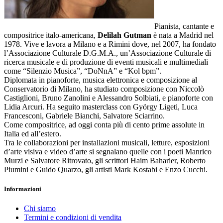
Pianista, cantante e
compositrice italo-americana,
Delilah Gutman
è nata a Madrid nel
1978. Vive e lavora a Milano e a Rimini dove, nel 2007, ha fondato
l’Associazione Culturale D.G.M.A., un’Associazione Culturale di
ricerca musicale e di produzione di eventi musicali e multimediali
come “Silenzio Musica”, “DoNnA” e “Kol bpm”.
Diplomata in pianoforte, musica elettronica e composizione al
Conservatorio di Milano, ha studiato composizione con Niccolò
Castiglioni, Bruno Zanolini e Alessandro Solbiati, e pianoforte con
Lidia Arcuri. Ha seguito masterclass con György Ligeti, Luca
Francesconi, Gabriele Bianchi, Salvatore Sciarrino.
Come compositrice, ad oggi conta più di cento prime assolute in
Italia ed all’estero.
Tra le collaborazioni per installazioni musicali, letture, esposizioni
d’arte visiva e video d’arte si segnalano quelle con i poeti Manrico
Murzi e Salvatore Ritrovato, gli scrittori Haim Baharier, Roberto
Piumini e Guido Quarzo, gli artisti Mark Kostabi e Enzo Cucchi.
Informazioni
Chi siamo
Termini e condizioni di vendita