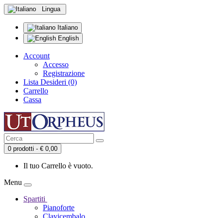
Lingua
Italiano
English
Account
Accesso
Registrazione
Lista Desideri (0)
Carrello
Cassa
0 prodotti - € 0,00
Il tuo Carrello è vuoto.
Menu
Spartiti
Pianoforte
Clavicembalo