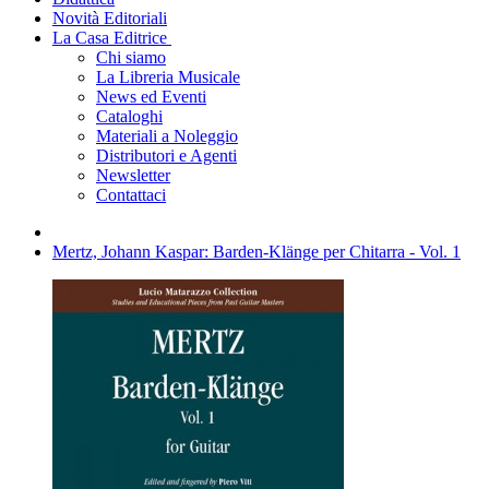
Novità Editoriali
La Casa Editrice
Chi siamo
La Libreria Musicale
News ed Eventi
Cataloghi
Materiali a Noleggio
Distributori e Agenti
Newsletter
Contattaci
Mertz, Johann Kaspar: Barden-Klänge per Chitarra - Vol. 1