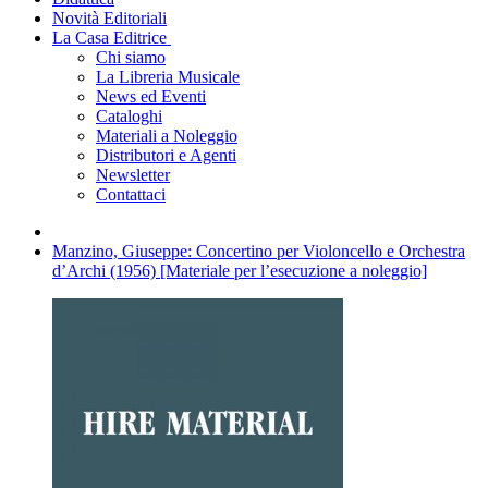
Novità Editoriali
La Casa Editrice
Chi siamo
La Libreria Musicale
News ed Eventi
Cataloghi
Materiali a Noleggio
Distributori e Agenti
Newsletter
Contattaci
Manzino, Giuseppe: Concertino per Violoncello e Orchestra
d’Archi (1956) [Materiale per l’esecuzione a noleggio]