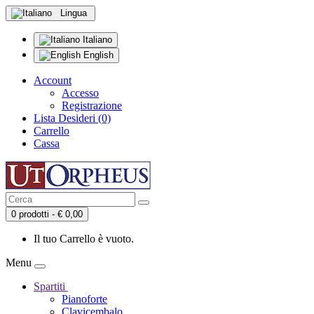
Lingua
Italiano
English
Account
Accesso
Registrazione
Lista Desideri (0)
Carrello
Cassa
0 prodotti - € 0,00
Il tuo Carrello è vuoto.
Menu
Spartiti
Pianoforte
Clavicembalo