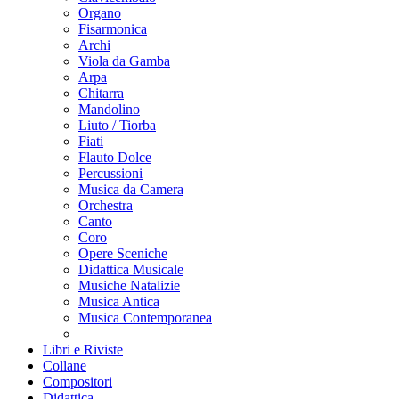
Organo
Fisarmonica
Archi
Viola da Gamba
Arpa
Chitarra
Mandolino
Liuto / Tiorba
Fiati
Flauto Dolce
Percussioni
Musica da Camera
Orchestra
Canto
Coro
Opere Sceniche
Didattica Musicale
Musiche Natalizie
Musica Antica
Musica Contemporanea
Libri e Riviste
Collane
Compositori
Didattica