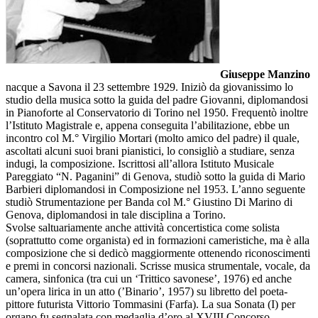
Giuseppe Manzino
nacque a Savona il 23 settembre 1929. Iniziò da giovanissimo lo
studio della musica sotto la guida del padre Giovanni, diplomandosi
in Pianoforte al Conservatorio di Torino nel 1950. Frequentò inoltre
l’Istituto Magistrale e, appena conseguita l’abilitazione, ebbe un
incontro col M.° Virgilio Mortari (molto amico del padre) il quale,
ascoltati alcuni suoi brani pianistici, lo consigliò a studiare, senza
indugi, la composizione. Iscrittosi all’allora Istituto Musicale
Pareggiato “N. Paganini” di Genova, studiò sotto la guida di Mario
Barbieri diplomandosi in Composizione nel 1953. L’anno seguente
studiò Strumentazione per Banda col M.° Giustino Di Marino di
Genova, diplomandosi in tale disciplina a Torino.
Svolse saltuariamente anche attività concertistica come solista
(soprattutto come organista) ed in formazioni cameristiche, ma è alla
composizione che si dedicò maggiormente ottenendo riconoscimenti
e premi in concorsi nazionali. Scrisse musica strumentale, vocale, da
camera, sinfonica (tra cui un ‘Trittico savonese’, 1976) ed anche
un’opera lirica in un atto (’Binario’, 1957) su libretto del poeta-
pittore futurista Vittorio Tommasini (Farfa). La sua Sonata (I) per
organo fu segnalata con medaglia d’oro al XVIII Concorso