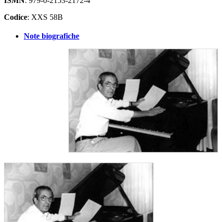
ISMN
: 979-0-2153-2172-4
Codice
: XXS 58B
Note biografiche