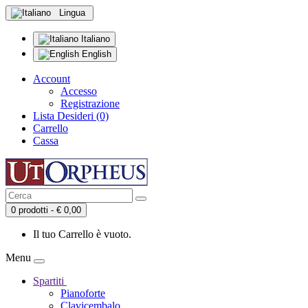
Lingua
Italiano
English
Account
Accesso
Registrazione
Lista Desideri (0)
Carrello
Cassa
0 prodotti - € 0,00
Il tuo Carrello è vuoto.
Menu
Spartiti
Pianoforte
Clavicembalo