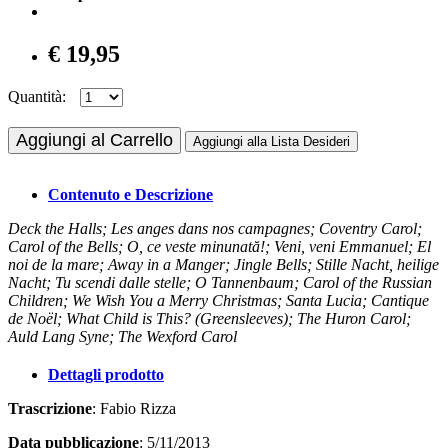
€ 19,95
Quantità:
Aggiungi al Carrello
Aggiungi alla Lista Desideri
Contenuto e Descrizione
Deck the Halls; Les anges dans nos campagnes; Coventry Carol;
Carol of the Bells; O, ce veste minunată!; Veni, veni Emmanuel; El
noi de la mare; Away in a Manger; Jingle Bells; Stille Nacht, heilige
Nacht; Tu scendi dalle stelle; O Tannenbaum; Carol of the Russian
Children; We Wish You a Merry Christmas; Santa Lucia; Cantique
de Noël; What Child is This? (Greensleeves); The Huron Carol;
Auld Lang Syne; The Wexford Carol
Dettagli prodotto
Trascrizione
: Fabio Rizza
Data pubblicazione
: 5/11/2013