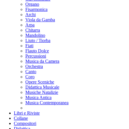
Organo
Fisarmonica
Archi
Viola da Gamba
Arpa
Chitarra
Mandolino
Liuto / Tiorba
Fiati
Flauto Dolce
Percussioni
Musica da Camera
Orchestra
Canto
Coro
Opere Sceniche
Didattica Musicale
Musiche Natalizie
Musica Antica
Musica Contemporanea
Libri e Riviste
Collane
Compositori
Didattica