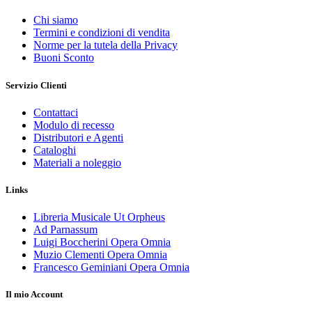
Chi siamo
Termini e condizioni di vendita
Norme per la tutela della Privacy
Buoni Sconto
Servizio Clienti
Contattaci
Modulo di recesso
Distributori e Agenti
Cataloghi
Materiali a noleggio
Links
Libreria Musicale Ut Orpheus
Ad Parnassum
Luigi Boccherini Opera Omnia
Muzio Clementi Opera Omnia
Francesco Geminiani Opera Omnia
Il mio Account