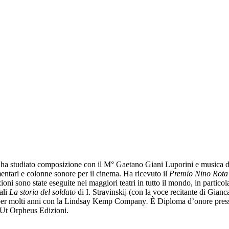
ha studiato composizione con il M° Gaetano Giani Luporini e musica d
ntari e colonne sonore per il cinema. Ha ricevuto il
Premio Nino Rot
oni sono state eseguite nei maggiori teatri in tutto il mondo, in partico
uali
La storia del soldato
di I. Stravinskij (con la voce recitante di Gianc
per molti anni con la Lindsay Kemp Company
.
È Diploma d’onore press
 Ut Orpheus Edizioni.