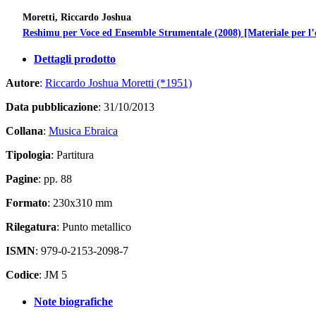
Moretti, Riccardo Joshua
Reshimu per Voce ed Ensemble Strumentale (2008) [Materiale per l’e
Dettagli prodotto
Autore
:
Riccardo Joshua Moretti (*1951)
Data pubblicazione
: 31/10/2013
Collana
:
Musica Ebraica
Tipologia
: Partitura
Pagine
: pp. 88
Formato
: 230x310 mm
Rilegatura
: Punto metallico
ISMN
: 979-0-2153-2098-7
Codice
: JM 5
Note biografiche