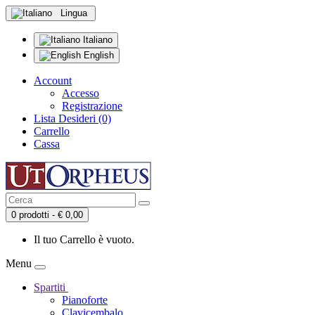
Lingua
Italiano
English
Account
Accesso
Registrazione
Lista Desideri (0)
Carrello
Cassa
0 prodotti - € 0,00
Il tuo Carrello è vuoto.
Menu
Spartiti
Pianoforte
Clavicembalo