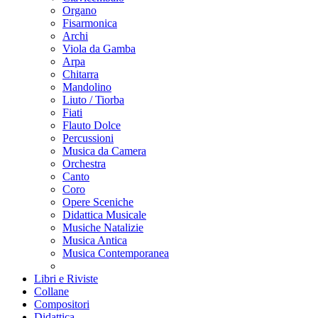
Organo
Fisarmonica
Archi
Viola da Gamba
Arpa
Chitarra
Mandolino
Liuto / Tiorba
Fiati
Flauto Dolce
Percussioni
Musica da Camera
Orchestra
Canto
Coro
Opere Sceniche
Didattica Musicale
Musiche Natalizie
Musica Antica
Musica Contemporanea
Libri e Riviste
Collane
Compositori
Didattica