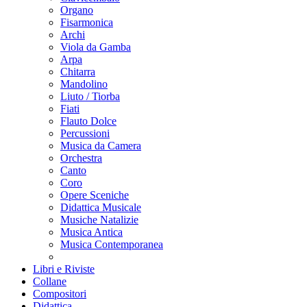
Organo
Fisarmonica
Archi
Viola da Gamba
Arpa
Chitarra
Mandolino
Liuto / Tiorba
Fiati
Flauto Dolce
Percussioni
Musica da Camera
Orchestra
Canto
Coro
Opere Sceniche
Didattica Musicale
Musiche Natalizie
Musica Antica
Musica Contemporanea
Libri e Riviste
Collane
Compositori
Didattica