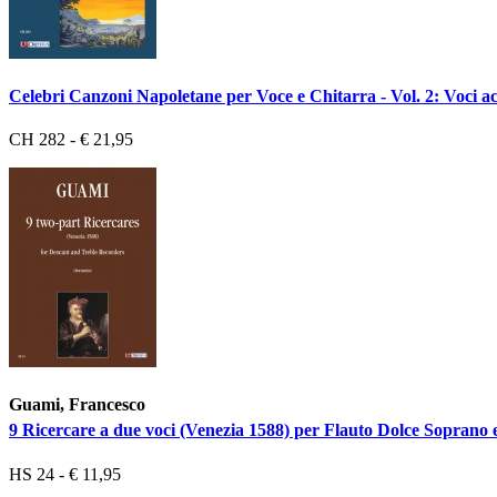
Celebri Canzoni Napoletane per Voce e Chitarra - Vol. 2: Voci a
CH 282 - € 21,95
Guami, Francesco
9 Ricercare a due voci (Venezia 1588) per Flauto Dolce Soprano 
HS 24 - € 11,95