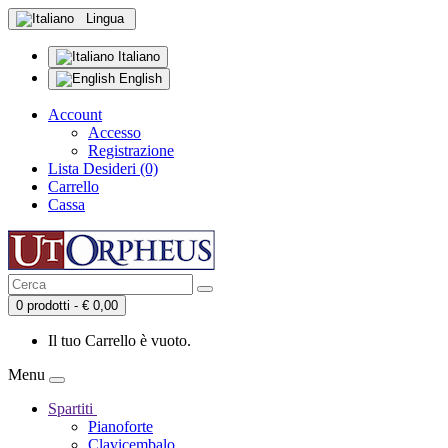
Lingua
Italiano
English
Account
Accesso
Registrazione
Lista Desideri (0)
Carrello
Cassa
0 prodotti - € 0,00
Il tuo Carrello è vuoto.
Menu
Spartiti
Pianoforte
Clavicembalo