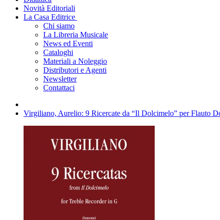
Novità Editoriali
La Casa Editrice
Chi siamo
La Libreria Musicale
News ed Eventi
Cataloghi
Materiali a Noleggio
Distributori e Agenti
Newsletter
Contattaci
Virgiliano, Aurelio: 9 Ricercate da “Il Dolcimelo” per Flauto D