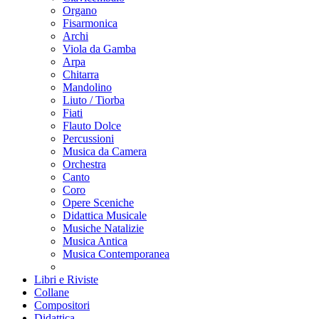
Organo
Fisarmonica
Archi
Viola da Gamba
Arpa
Chitarra
Mandolino
Liuto / Tiorba
Fiati
Flauto Dolce
Percussioni
Musica da Camera
Orchestra
Canto
Coro
Opere Sceniche
Didattica Musicale
Musiche Natalizie
Musica Antica
Musica Contemporanea
Libri e Riviste
Collane
Compositori
Didattica