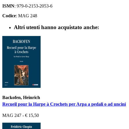
ISMN
: 979-0-2153-2053-6
Codice
: MAG 248
Altri utenti hanno acquistato anche:
Backofen, Heinrich
Recueil pour la Harpe à Crochets per Arpa a pedali o ad uncini
MAG 247 - € 15,50