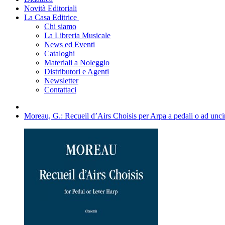
Novità Editoriali
La Casa Editrice
Chi siamo
La Libreria Musicale
News ed Eventi
Cataloghi
Materiali a Noleggio
Distributori e Agenti
Newsletter
Contattaci
Moreau, G.: Recueil d’Airs Choisis per Arpa a pedali o ad unci