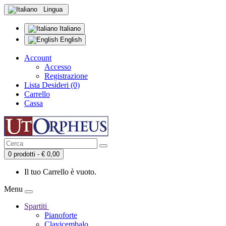
Lingua
Italiano
English
Account
Accesso
Registrazione
Lista Desideri (0)
Carrello
Cassa
0 prodotti - € 0,00
Il tuo Carrello è vuoto.
Menu
Spartiti
Pianoforte
Clavicembalo