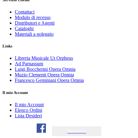
Contattaci
Modulo di recesso
Distributori e Agenti
Cataloghi
Materiali a noleggio
Links
Libreria Musicale Ut Orpheus
Ad Parnassum
Luigi Boccherini Opera Omnia
Muzio Clementi Opera Omnia
Francesco Geminiani Opera Omnia
Il mio Account
Il mio Account
Elenco Ordini
Lista Desideri
Newsletter