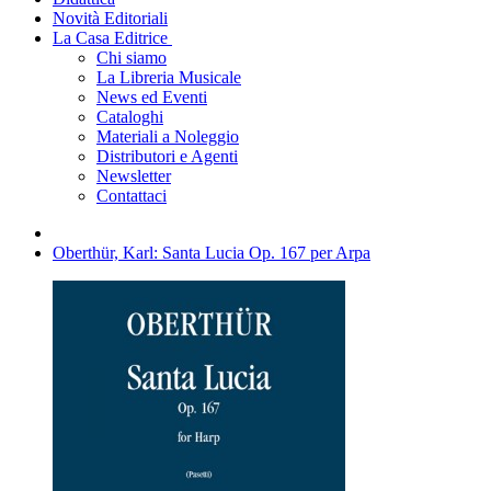
Novità Editoriali
La Casa Editrice
Chi siamo
La Libreria Musicale
News ed Eventi
Cataloghi
Materiali a Noleggio
Distributori e Agenti
Newsletter
Contattaci
Oberthür, Karl: Santa Lucia Op. 167 per Arpa