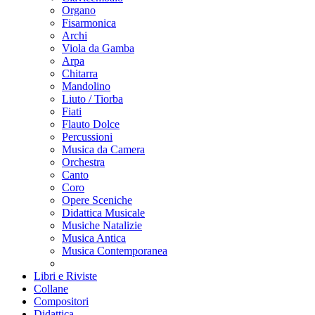
Organo
Fisarmonica
Archi
Viola da Gamba
Arpa
Chitarra
Mandolino
Liuto / Tiorba
Fiati
Flauto Dolce
Percussioni
Musica da Camera
Orchestra
Canto
Coro
Opere Sceniche
Didattica Musicale
Musiche Natalizie
Musica Antica
Musica Contemporanea
Libri e Riviste
Collane
Compositori
Didattica