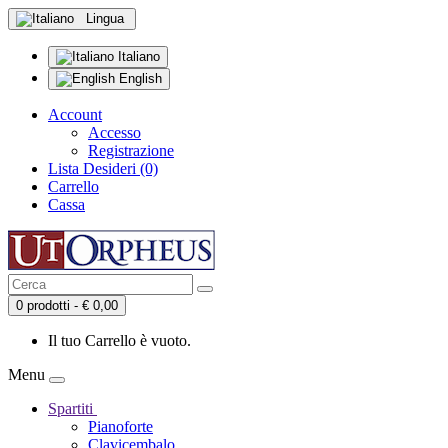
Lingua
Italiano
English
Account
Accesso
Registrazione
Lista Desideri (0)
Carrello
Cassa
0 prodotti - € 0,00
Il tuo Carrello è vuoto.
Menu
Spartiti
Pianoforte
Clavicembalo