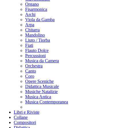
Organo
Fisarmonica
Archi
Viola da Gamba
Arpa
Chitarra
Mandolino
Liuto / Tiorba
Fiati
Flauto Dolce
Percussioni
Musica da Camera
Orchestra
Canto
Coro
Opere Sceniche
Didattica Musicale
Musiche Natalizie
Musica Antica
Musica Contemporanea
Libri e Riviste
Collane
Compositori
Didattica