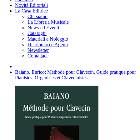
Novità Editoriali
La Casa Editrice
Chi siamo
La Libreria Musicale
News ed Eventi
Cataloghi
Materiali a Noleggio
Distributori e Agenti
Newsletter
Contattaci
Baiano, Enrico: Méthode pour Clavecin. Guide pratique pour
Pianistes, Organistes et Clavecinistes