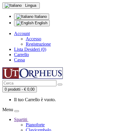
Lingua
Italiano
English
Account
Accesso
Registrazione
Lista Desideri (0)
Carrello
Cassa
0 prodotti - € 0,00
Il tuo Carrello è vuoto.
Menu
Spartiti
Pianoforte
Clavicembalo