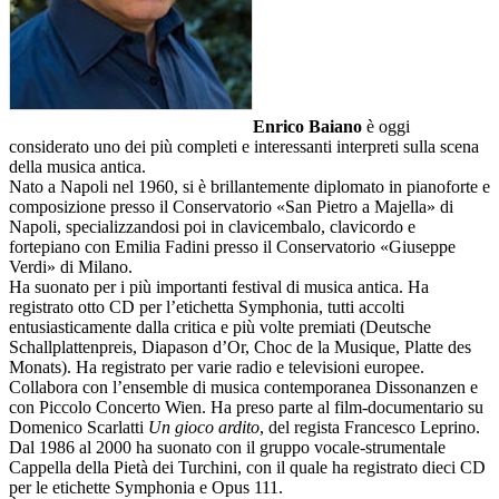
Enrico Baiano
è oggi
considerato uno dei più completi e interessanti interpreti sulla scena
della musica antica.
Nato a Napoli nel 1960, si è brillantemente diplomato in pianoforte e
composizione presso il Conservatorio «San Pietro a Majella» di
Napoli, specializzandosi poi in clavicembalo, clavicordo e
fortepiano con Emilia Fadini presso il Conservatorio «Giuseppe
Verdi» di Milano.
Ha suonato per i più importanti festival di musica antica. Ha
registrato otto CD per l’etichetta Symphonia, tutti accolti
entusiasticamente dalla critica e più volte premiati (Deutsche
Schallplattenpreis, Diapason d’Or, Choc de la Musique, Platte des
Monats). Ha registrato per varie radio e televisioni europee.
Collabora con l’ensemble di musica contemporanea Dissonanzen e
con Piccolo Concerto Wien. Ha preso parte al film-documentario su
Domenico Scarlatti
Un gioco ardito
, del regista Francesco Leprino.
Dal 1986 al 2000 ha suonato con il gruppo vocale-strumentale
Cappella della Pietà dei Turchini, con il quale ha registrato dieci CD
per le etichette Symphonia e Opus 111.