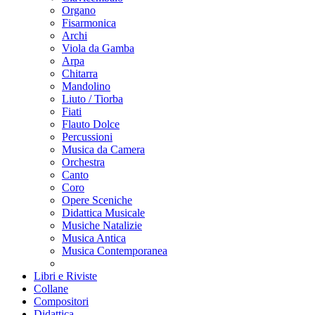
Organo
Fisarmonica
Archi
Viola da Gamba
Arpa
Chitarra
Mandolino
Liuto / Tiorba
Fiati
Flauto Dolce
Percussioni
Musica da Camera
Orchestra
Canto
Coro
Opere Sceniche
Didattica Musicale
Musiche Natalizie
Musica Antica
Musica Contemporanea
Libri e Riviste
Collane
Compositori
Didattica