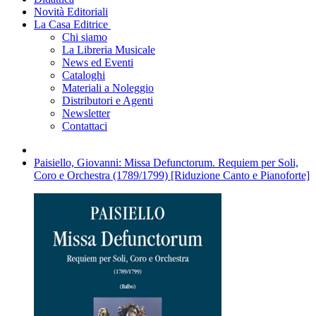
Novità Editoriali
La Casa Editrice
Chi siamo
La Libreria Musicale
News ed Eventi
Cataloghi
Materiali a Noleggio
Distributori e Agenti
Newsletter
Contattaci
Paisiello, Giovanni: Missa Defunctorum. Requiem per Soli,
Coro e Orchestra (1789/1799) [Riduzione Canto e Pianoforte]