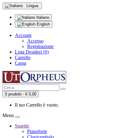
Lingua
Italiano
English
Account
Accesso
Registrazione
Lista Desideri (0)
Carrello
Cassa
0 prodotti - € 0,00
Il tuo Carrello è vuoto.
Menu
Spartiti
Pianoforte
Clavicembalo