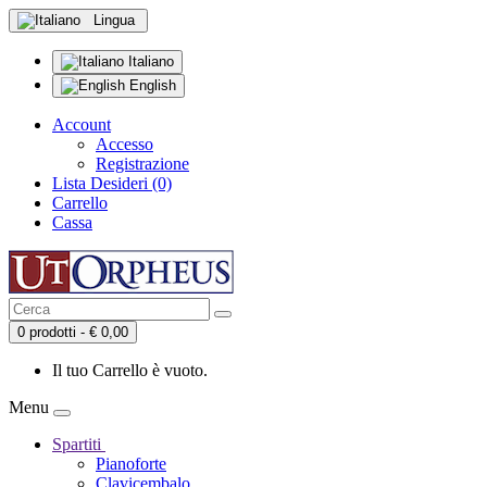
Lingua
Italiano
English
Account
Accesso
Registrazione
Lista Desideri (0)
Carrello
Cassa
0 prodotti - € 0,00
Il tuo Carrello è vuoto.
Menu
Spartiti
Pianoforte
Clavicembalo