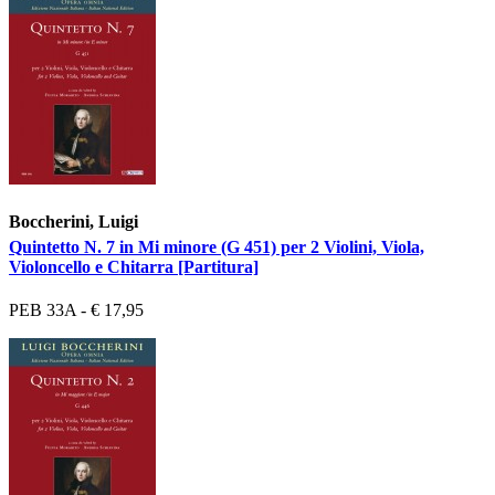
Boccherini, Luigi
Quintetto N. 7 in Mi minore (G 451) per 2 Violini, Viola,
Violoncello e Chitarra [Partitura]
PEB 33A - € 17,95