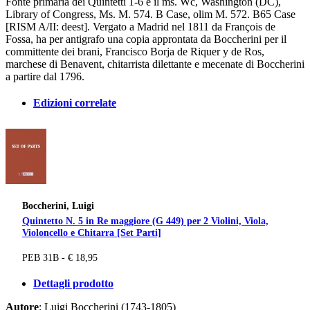
Fonte primaria dei Quintetti 1-6 è il ms. Wc, Washington (DC),
Library of Congress, Ms. M. 574. B Case, olim M. 572. B65 Case
[RISM A/II: deest]. Vergato a Madrid nel 1811 da François de
Fossa, ha per antigrafo una copia approntata da Boccherini per il
committente dei brani, Francisco Borja de Riquer y de Ros,
marchese di Benavent, chitarrista dilettante e mecenate di Boccherini
a partire dal 1796.
Edizioni correlate
Boccherini, Luigi
Quintetto N. 5 in Re maggiore (G 449) per 2 Violini, Viola,
Violoncello e Chitarra [Set Parti]
PEB 31B - € 18,95
Dettagli prodotto
Autore
: Luigi Boccherini (1743-1805)