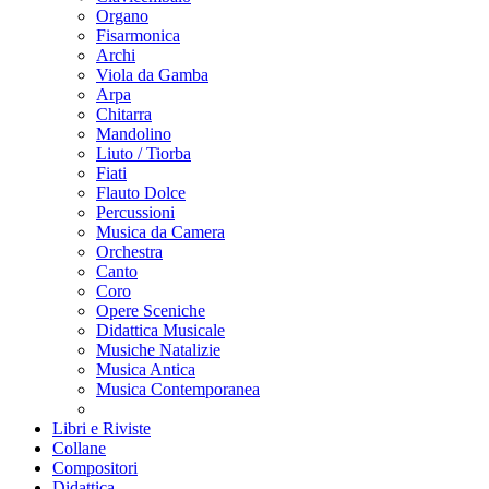
Organo
Fisarmonica
Archi
Viola da Gamba
Arpa
Chitarra
Mandolino
Liuto / Tiorba
Fiati
Flauto Dolce
Percussioni
Musica da Camera
Orchestra
Canto
Coro
Opere Sceniche
Didattica Musicale
Musiche Natalizie
Musica Antica
Musica Contemporanea
Libri e Riviste
Collane
Compositori
Didattica