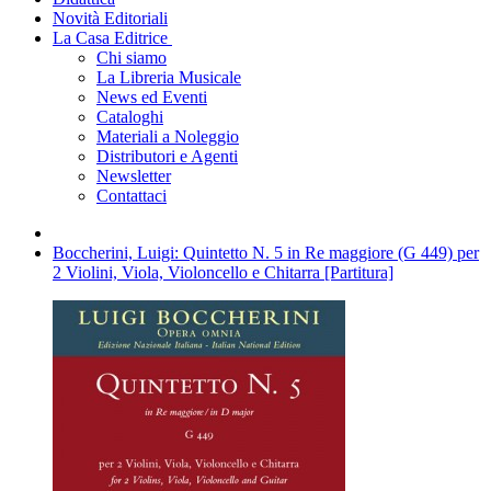
Novità Editoriali
La Casa Editrice
Chi siamo
La Libreria Musicale
News ed Eventi
Cataloghi
Materiali a Noleggio
Distributori e Agenti
Newsletter
Contattaci
Boccherini, Luigi: Quintetto N. 5 in Re maggiore (G 449) per
2 Violini, Viola, Violoncello e Chitarra [Partitura]