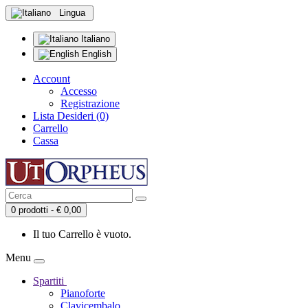
Lingua
Italiano
English
Account
Accesso
Registrazione
Lista Desideri (0)
Carrello
Cassa
0 prodotti - € 0,00
Il tuo Carrello è vuoto.
Menu
Spartiti
Pianoforte
Clavicembalo