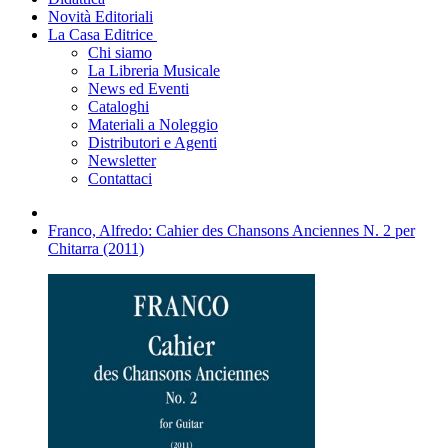
Novità Editoriali
La Casa Editrice
Chi siamo
La Libreria Musicale
News ed Eventi
Cataloghi
Materiali a Noleggio
Distributori e Agenti
Newsletter
Contattaci
Franco, Alfredo: Cahier des Chansons Anciennes N. 2 per
Chitarra (2011)