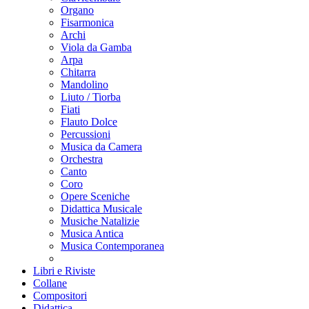
Organo
Fisarmonica
Archi
Viola da Gamba
Arpa
Chitarra
Mandolino
Liuto / Tiorba
Fiati
Flauto Dolce
Percussioni
Musica da Camera
Orchestra
Canto
Coro
Opere Sceniche
Didattica Musicale
Musiche Natalizie
Musica Antica
Musica Contemporanea
Libri e Riviste
Collane
Compositori
Didattica