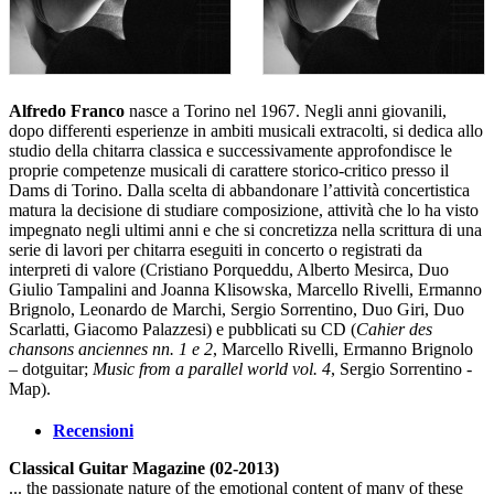
Alfredo Franco
nasce a Torino nel 1967. Negli anni giovanili,
dopo differenti esperienze in ambiti musicali extracolti, si dedica allo
studio della chitarra classica e successivamente approfondisce le
proprie competenze musicali di carattere storico-critico presso il
Dams di Torino. Dalla scelta di abbandonare l’attività concertistica
matura la decisione di studiare composizione, attività che lo ha visto
impegnato negli ultimi anni e che si concretizza nella scrittura di una
serie di lavori per chitarra eseguiti in concerto o registrati da
interpreti di valore (Cristiano Porqueddu, Alberto Mesirca, Duo
Giulio Tampalini and Joanna Klisowska, Marcello Rivelli, Ermanno
Brignolo, Leonardo de Marchi, Sergio Sorrentino, Duo Giri, Duo
Scarlatti, Giacomo Palazzesi) e pubblicati su CD (
Cahier des
chansons anciennes nn. 1 e 2
, Marcello Rivelli, Ermanno Brignolo
– dotguitar;
Music from a parallel world vol. 4
, Sergio Sorrentino -
Map).
Recensioni
Classical Guitar Magazine (02-2013)
... the passionate nature of the emotional content of many of these