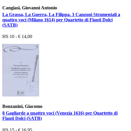
Cangiasi, Giovanni Antonio
La Grassa, La Guerra, La Filippa. 3 Canzoni Strumentali a
quattro voci (Milano 1614) per Quartetto di Flauti Dolci
(SATB)
HS 10 - € 14,00
Bonzanini, Giacomo
8 Gagliarde a quattro voci (Venezia 1616) per Quartetto di
Flauti Dolci (SATB)
HS 15 - € 16,95