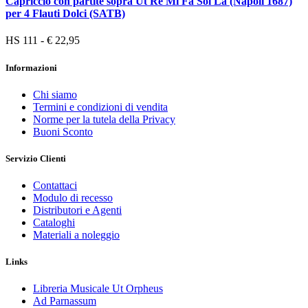
Capriccio con partite sopra Ut Re Mi Fa Sol La (Napoli 1687)
per 4 Flauti Dolci (SATB)
HS 111 - € 22,95
Informazioni
Chi siamo
Termini e condizioni di vendita
Norme per la tutela della Privacy
Buoni Sconto
Servizio Clienti
Contattaci
Modulo di recesso
Distributori e Agenti
Cataloghi
Materiali a noleggio
Links
Libreria Musicale Ut Orpheus
Ad Parnassum