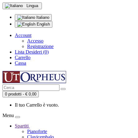
Lingua
Italiano
English
Account
Accesso
Registrazione
Lista Desideri (0)
Carrello
Cassa
0 prodotti - € 0,00
Il tuo Carrello è vuoto.
Menu
Spartiti
Pianoforte
Clavicembalo