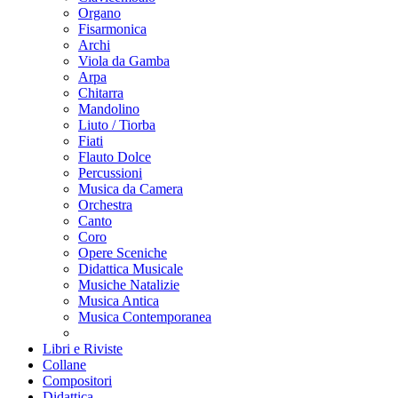
Organo
Fisarmonica
Archi
Viola da Gamba
Arpa
Chitarra
Mandolino
Liuto / Tiorba
Fiati
Flauto Dolce
Percussioni
Musica da Camera
Orchestra
Canto
Coro
Opere Sceniche
Didattica Musicale
Musiche Natalizie
Musica Antica
Musica Contemporanea
Libri e Riviste
Collane
Compositori
Didattica