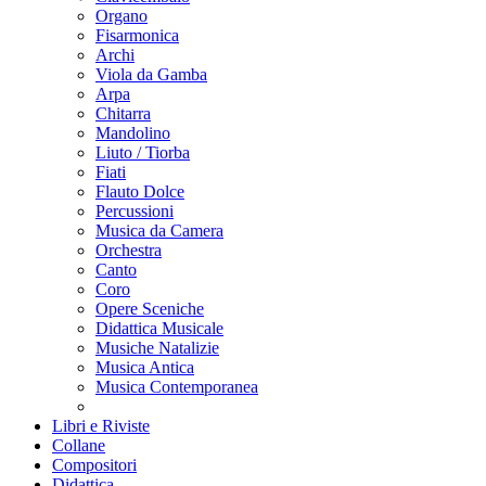
Organo
Fisarmonica
Archi
Viola da Gamba
Arpa
Chitarra
Mandolino
Liuto / Tiorba
Fiati
Flauto Dolce
Percussioni
Musica da Camera
Orchestra
Canto
Coro
Opere Sceniche
Didattica Musicale
Musiche Natalizie
Musica Antica
Musica Contemporanea
Libri e Riviste
Collane
Compositori
Didattica