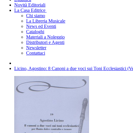
Novità Editoriali
La Casa Editrice
Chi siamo
La Libreria Musicale
News ed Eventi
Cataloghi
Materiali a Noleggio
Distributori e Agenti
Newsletter
Contattaci
Licino, Agostino: 8 Canoni a due voci sui Toni Ecclesiastici (