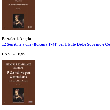
Bertalotti, Angelo
12 Sonatine a due (Bologna 1744) per Flauto Dolce Soprano e Co
HS 5 - € 10,95