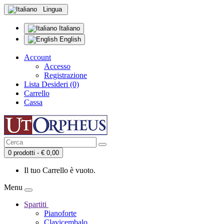
Lingua
Italiano
English
Account
Accesso
Registrazione
Lista Desideri (0)
Carrello
Cassa
0 prodotti - € 0,00
Il tuo Carrello è vuoto.
Menu
Spartiti
Pianoforte
Clavicembalo