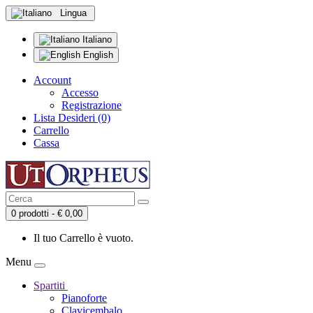
Lingua
Italiano
English
Account
Accesso
Registrazione
Lista Desideri (0)
Carrello
Cassa
0 prodotti - € 0,00
Il tuo Carrello è vuoto.
Menu
Spartiti
Pianoforte
Clavicembalo