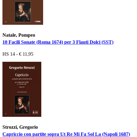
Natale, Pompeo
10 Facili Sonate (Roma 1674) per 3 Flauti Dolci (SST)
HS 14 - € 11,95
Strozzi, Gregorio
Capriccio con partite sopra Ut Re Mi Fa Sol La (Napoli 1687)