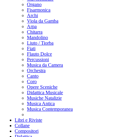
Organo
Fisarmonica
Archi
Viola da Gamba
Arpa
Chitarra
Mandolino
Liuto / Tiorba
Fiati
Flauto Dolce
Percussioni
Musica da Camera
Orchestra
Canto
Coro
Opere Sceniche
Didattica Musicale
Musiche Natalizie
Musica Antica
Musica Contemporanea
Libri e Riviste
Collane
Compositori
Didattica