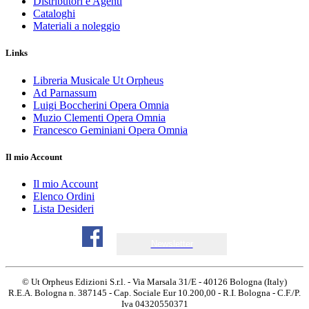
Distributori e Agenti
Cataloghi
Materiali a noleggio
Links
Libreria Musicale Ut Orpheus
Ad Parnassum
Luigi Boccherini Opera Omnia
Muzio Clementi Opera Omnia
Francesco Geminiani Opera Omnia
Il mio Account
Il mio Account
Elenco Ordini
Lista Desideri
Newsletter
© Ut Orpheus Edizioni S.r.l. - Via Marsala 31/E - 40126 Bologna (Italy)
R.E.A. Bologna n. 387145 - Cap. Sociale Eur 10.200,00 - R.I. Bologna - C.F./P.
Iva 04320550371