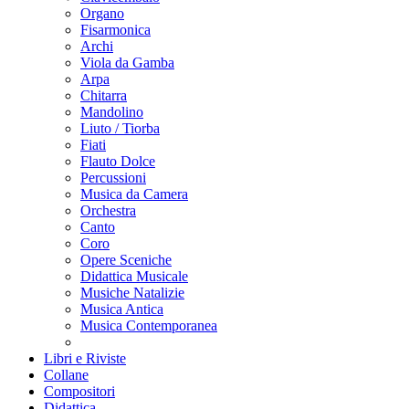
Organo
Fisarmonica
Archi
Viola da Gamba
Arpa
Chitarra
Mandolino
Liuto / Tiorba
Fiati
Flauto Dolce
Percussioni
Musica da Camera
Orchestra
Canto
Coro
Opere Sceniche
Didattica Musicale
Musiche Natalizie
Musica Antica
Musica Contemporanea
Libri e Riviste
Collane
Compositori
Didattica