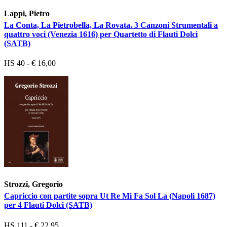
Lappi, Pietro
La Conta, La Pietrobella, La Rovata. 3 Canzoni Strumentali a
quattro voci (Venezia 1616) per Quartetto di Flauti Dolci
(SATB)
HS 40 - € 16,00
Strozzi, Gregorio
Capriccio con partite sopra Ut Re Mi Fa Sol La (Napoli 1687)
per 4 Flauti Dolci (SATB)
HS 111 - € 22,95