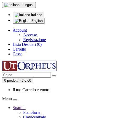
Lingua
Italiano
English
Account
Accesso
Registrazione
Lista Desideri (0)
Carrello
Cassa
0 prodotti - € 0,00
Il tuo Carrello è vuoto.
Menu
Spartiti
Pianoforte
Clavicembalo