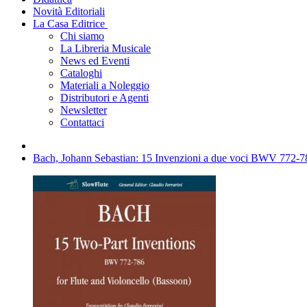
Novità Editoriali
La Casa Editrice
Chi siamo
La Libreria Musicale
News ed Eventi
Cataloghi
Materiali a Noleggio
Distributori e Agenti
Newsletter
Contattaci
Bach, Johann Sebastian: 15 Invenzioni a due voci BWV 772-786