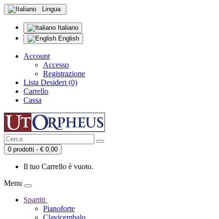
Lingua
Italiano
English
Account
Accesso
Registrazione
Lista Desideri (0)
Carrello
Cassa
0 prodotti - € 0,00
Il tuo Carrello è vuoto.
Menu
Spartiti
Pianoforte
Clavicembalo