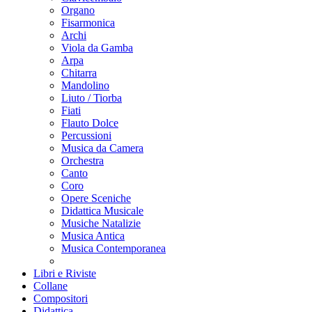
Organo
Fisarmonica
Archi
Viola da Gamba
Arpa
Chitarra
Mandolino
Liuto / Tiorba
Fiati
Flauto Dolce
Percussioni
Musica da Camera
Orchestra
Canto
Coro
Opere Sceniche
Didattica Musicale
Musiche Natalizie
Musica Antica
Musica Contemporanea
Libri e Riviste
Collane
Compositori
Didattica