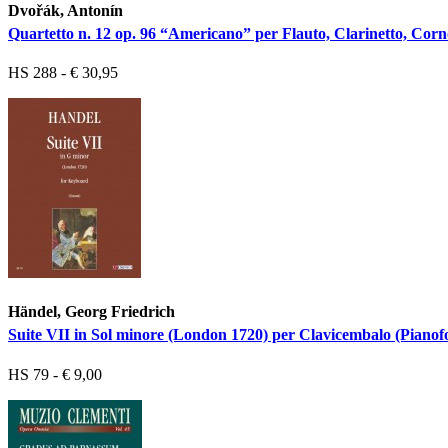
Dvořák, Antonín
Quartetto n. 12 op. 96 “Americano” per Flauto, Clarinetto, Corn
HS 288 - € 30,95
Händel, Georg Friedrich
Suite VII in Sol minore (London 1720) per Clavicembalo (Pianof
HS 79 - € 9,00