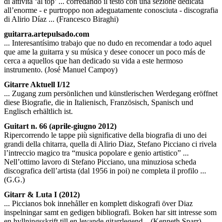
di attività ‘al top’ ... corredando il testo con una sezione dedicata
all’enorme - e purtroppo non adeguatamente conosciuta - discografia
di Alirio Díaz ... (Francesco Biraghi)
guitarra.artepulsado.com
... Interesantísimo trabajo que no dudo en recomendar a todo aquel
que ame la guitarra y su música y desee conocer un poco más de
cerca a aquellos que han dedicado su vida a este hermoso
instrumento. (José Manuel Campoy)
Gitarre Aktuell I/12
... Zugang zum persönlichen und künstlerischen Werdegang eröffnet
diese Biografie, die in Italienisch, Französisch, Spanisch und
Englisch erhältlich ist.
Guitart n. 66 (aprile-giugno 2012)
Ripercorrendo le tappe più significative della biografia di uno dei
grandi della chitarra, quella di Alirio Diaz, Stefano Picciano ci rivela
l’intreccio magico tra “musica popolare e genio artistico” ...
Nell’ottimo lavoro di Stefano Picciano, una minuziosa scheda
discografica dell’artista (dal 1956 in poi) ne completa il profilo ...
(G.G.)
Gitarr & Luta I (2012)
... Piccianos bok innehåller en komplett diskografi över Diaz
inspelningar samt en gedigen bibliografi. Boken har sitt intresse som
en hyllningsskrift till en levande gitarrlegend... (Kenneth Sparr)