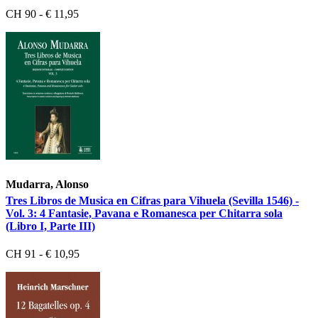
CH 90 - € 11,95
Mudarra, Alonso
Tres Libros de Musica en Cifras para Vihuela (Sevilla 1546) -
Vol. 3: 4 Fantasie, Pavana e Romanesca per Chitarra sola
(Libro I, Parte III)
CH 91 - € 10,95