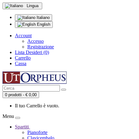
Lingua
Italiano
English
Account
Accesso
Registrazione
Lista Desideri (0)
Carrello
Cassa
0 prodotti - € 0,00
Il tuo Carrello è vuoto.
Menu
Spartiti
Pianoforte
Clavicembalo