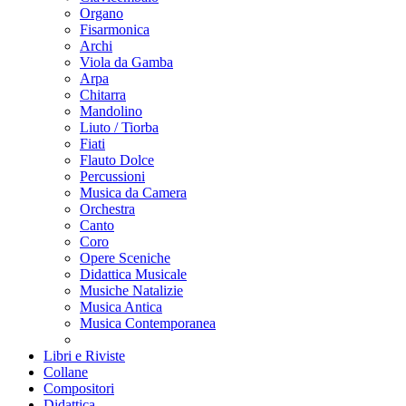
Organo
Fisarmonica
Archi
Viola da Gamba
Arpa
Chitarra
Mandolino
Liuto / Tiorba
Fiati
Flauto Dolce
Percussioni
Musica da Camera
Orchestra
Canto
Coro
Opere Sceniche
Didattica Musicale
Musiche Natalizie
Musica Antica
Musica Contemporanea
Libri e Riviste
Collane
Compositori
Didattica