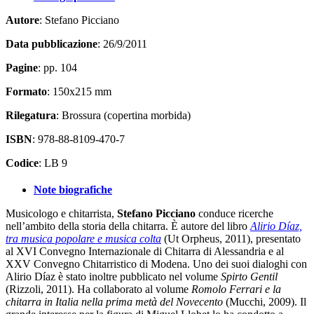
Autore
: Stefano Picciano
Data pubblicazione
: 26/9/2011
Pagine
: pp. 104
Formato
: 150x215 mm
Rilegatura
: Brossura (copertina morbida)
ISBN
: 978-88-8109-470-7
Codice
: LB 9
Note biografiche
Musicologo e chitarrista,
Stefano Picciano
conduce ricerche
nell’ambito della storia della chitarra. È autore del libro
Alirio Díaz,
tra musica popolare e musica colta
(Ut Orpheus, 2011), presentato
al XVI Convegno Internazionale di Chitarra di Alessandria e al
XXV Convegno Chitarristico di Modena. Uno dei suoi dialoghi con
Alirio Díaz è stato inoltre pubblicato nel volume
Spirto Gentil
(Rizzoli, 2011). Ha collaborato al volume
Romolo Ferrari e la
chitarra in Italia nella prima metà del Novecento
(Mucchi, 2009). Il