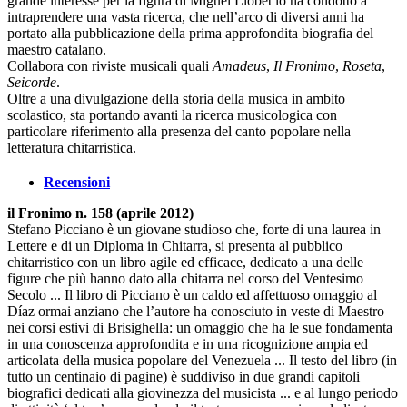
grande interesse per la figura di Miguel Llobet lo ha condotto a
intraprendere una vasta ricerca, che nell’arco di diversi anni ha
portato alla pubblicazione della prima approfondita biografia del
maestro catalano.
Collabora con riviste musicali quali
Amadeus
,
Il Fronimo
,
Roseta
,
Seicorde
.
Oltre a una divulgazione della storia della musica in ambito
scolastico, sta portando avanti la ricerca musicologica con
particolare riferimento alla presenza del canto popolare nella
letteratura chitarristica.
Recensioni
il Fronimo n. 158 (aprile 2012)
Stefano Picciano è un giovane studioso che, forte di una laurea in
Lettere e di un Diploma in Chitarra, si presenta al pubblico
chitarristico con un libro agile ed efficace, dedicato a una delle
figure che più hanno dato alla chitarra nel corso del Ventesimo
Secolo ... Il libro di Picciano è un caldo ed affettuoso omaggio al
Díaz ormai anziano che l’autore ha conosciuto in veste di Maestro
nei corsi estivi di Brisighella: un omaggio che ha le sue fondamenta
in una conoscenza approfondita e in una ricognizione ampia ed
articolata della musica popolare del Venezuela ... Il testo del libro (in
tutto un centinaio di pagine) è suddiviso in due grandi capitoli
biografici dedicati alla giovinezza del musicista ... e al lungo periodo