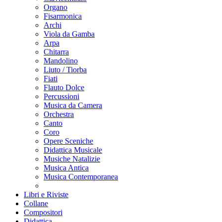
Organo
Fisarmonica
Archi
Viola da Gamba
Arpa
Chitarra
Mandolino
Liuto / Tiorba
Fiati
Flauto Dolce
Percussioni
Musica da Camera
Orchestra
Canto
Coro
Opere Sceniche
Didattica Musicale
Musiche Natalizie
Musica Antica
Musica Contemporanea
Libri e Riviste
Collane
Compositori
Didattica