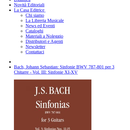
Novità Editoriali
La Casa Editrice
Chi siamo
La Libreria Musicale
News ed Eventi
Cataloghi
Materiali a Noleggio
Distributori e Agenti
Newsletter
Contattaci
Bach, Johann Sebastian: Sinfonie BWV 787-801 per 3
Chitarre - Vol. III: Sinfonie XI-XV