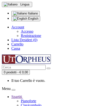
Lingua
Italiano
English
Account
Accesso
Registrazione
Lista Desideri (0)
Carrello
Cassa
0 prodotti - € 0,00
Il tuo Carrello è vuoto.
Menu
Spartiti
Pianoforte
Clavicembalo