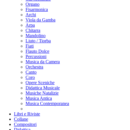
Organo
Fisarmonica
Archi
Viola da Gamba
Arpa
Chitarra
Mandolino
Liuto / Tiorba
Fiati
Flauto Dolce
Percussioni
Musica da Camera
Orchestra
Canto
Coro
Opere Sceniche
Didattica Musicale
Musiche Natalizie
Musica Antica
Musica Contemporanea
Libri e Riviste
Collane
Compositori
Didattica