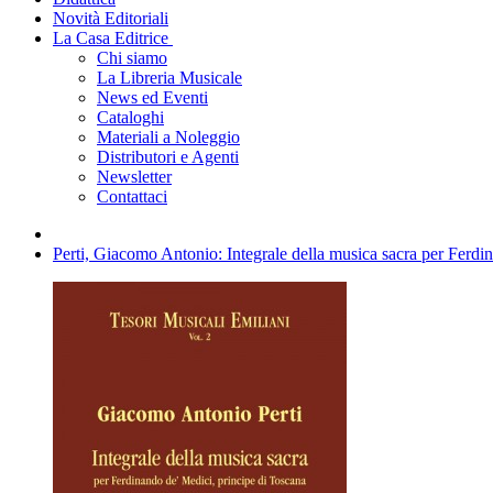
Novità Editoriali
La Casa Editrice
Chi siamo
La Libreria Musicale
News ed Eventi
Cataloghi
Materiali a Noleggio
Distributori e Agenti
Newsletter
Contattaci
Perti, Giacomo Antonio: Integrale della musica sacra per Ferdi