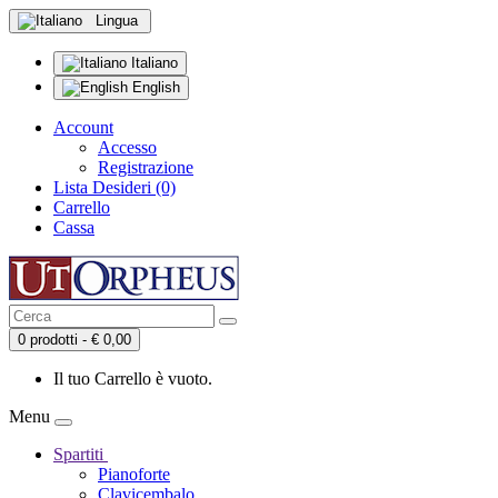
Lingua
Italiano
English
Account
Accesso
Registrazione
Lista Desideri (0)
Carrello
Cassa
0 prodotti - € 0,00
Il tuo Carrello è vuoto.
Menu
Spartiti
Pianoforte
Clavicembalo