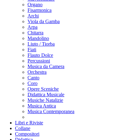
Organo
Fisarmonica
Archi
Viola da Gamba
Arpa
Chitarra
Mandolino
Liuto / Tiorba
Fiati
Flauto Dolce
Percussioni
Musica da Camera
Orchestra
Canto
Coro
Opere Sceniche
Didattica Musicale
Musiche Natalizie
Musica Antica
Musica Contemporanea
Libri e Riviste
Collane
Compositori
Didattica