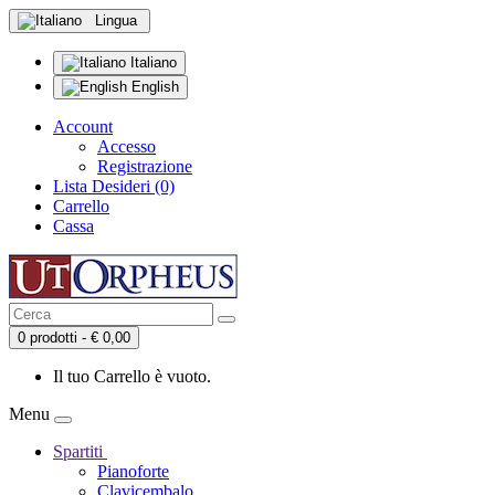
Lingua
Italiano
English
Account
Accesso
Registrazione
Lista Desideri (0)
Carrello
Cassa
0 prodotti - € 0,00
Il tuo Carrello è vuoto.
Menu
Spartiti
Pianoforte
Clavicembalo