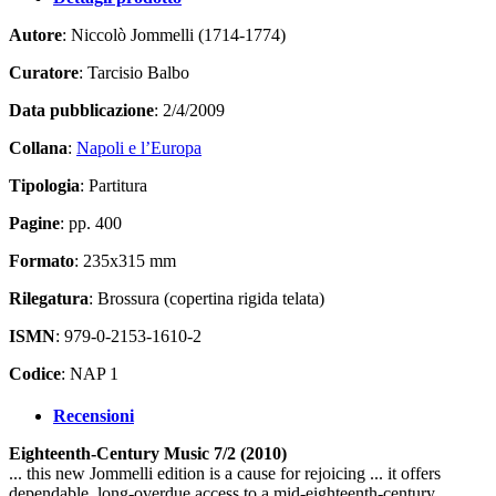
Autore
: Niccolò Jommelli (1714-1774)
Curatore
: Tarcisio Balbo
Data pubblicazione
: 2/4/2009
Collana
:
Napoli e l’Europa
Tipologia
: Partitura
Pagine
: pp. 400
Formato
: 235x315 mm
Rilegatura
: Brossura (copertina rigida telata)
ISMN
: 979-0-2153-1610-2
Codice
: NAP 1
Recensioni
Eighteenth-Century Music 7/2 (2010)
... this new Jommelli edition is a cause for rejoicing ... it offers
dependable, long-overdue access to a mid-eighteenth-century