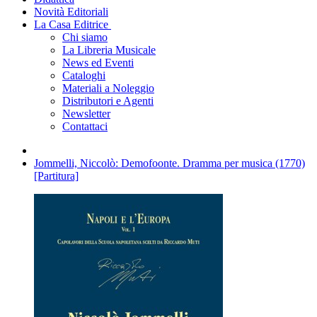
Novità Editoriali
La Casa Editrice
Chi siamo
La Libreria Musicale
News ed Eventi
Cataloghi
Materiali a Noleggio
Distributori e Agenti
Newsletter
Contattaci
Jommelli, Niccolò: Demofoonte. Dramma per musica (1770)
[Partitura]