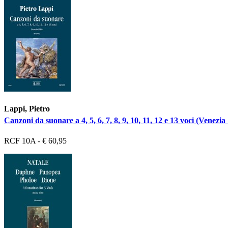
Lappi, Pietro
Canzoni da suonare a 4, 5, 6, 7, 8, 9, 10, 11, 12 e 13 voci (Venezia
RCF 10A - € 60,95