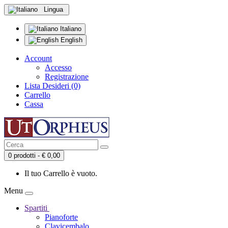
Lingua
Italiano
English
Account
Accesso
Registrazione
Lista Desideri (0)
Carrello
Cassa
0 prodotti - € 0,00
Il tuo Carrello è vuoto.
Menu
Spartiti
Pianoforte
Clavicembalo