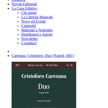
Novità Editoriali
La Casa Editrice
Chi siamo
La Libreria Musicale
News ed Eventi
Cataloghi
Materiali a Noleggio
Distributori e Agenti
Newsletter
Contattaci
Caresana, Cristoforo: Duo (Napoli 1681)