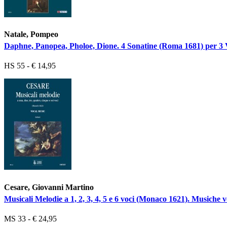
Natale, Pompeo
Daphne, Panopea, Pholoe, Dione. 4 Sonatine (Roma 1681) per 3
HS 55 - € 14,95
Cesare, Giovanni Martino
Musicali Melodie a 1, 2, 3, 4, 5 e 6 voci (Monaco 1621). Musiche v
MS 33 - € 24,95