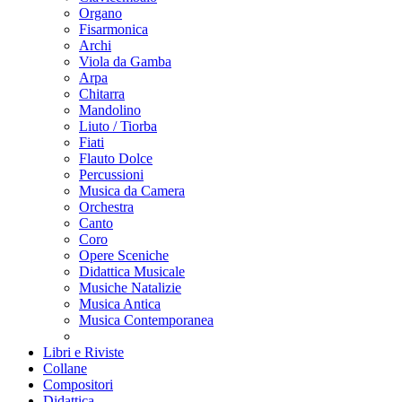
Organo
Fisarmonica
Archi
Viola da Gamba
Arpa
Chitarra
Mandolino
Liuto / Tiorba
Fiati
Flauto Dolce
Percussioni
Musica da Camera
Orchestra
Canto
Coro
Opere Sceniche
Didattica Musicale
Musiche Natalizie
Musica Antica
Musica Contemporanea
Libri e Riviste
Collane
Compositori
Didattica