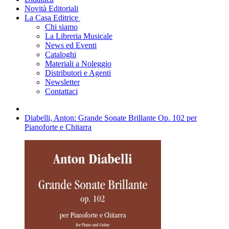
Novità Editoriali
La Casa Editrice
Chi siamo
La Libreria Musicale
News ed Eventi
Cataloghi
Materiali a Noleggio
Distributori e Agenti
Newsletter
Contattaci
Diabelli, Anton: Grande Sonate Brillante Op. 102 per
Pianoforte e Chitarra