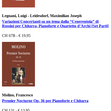
Legnani, Luigi - Leidesdorf, Maximilian Joseph
Variazioni Concertanti su un tema dalla “Cenerentola” di
Rossini per Chitarra, Pianoforte e Quartetto d’Archi [Set Parti]
CH 67B - € 19,95
Molino, Francesco
Premier Nocturne Op. 36 per Pianoforte e Chitarra
CH 131 - € 13,95