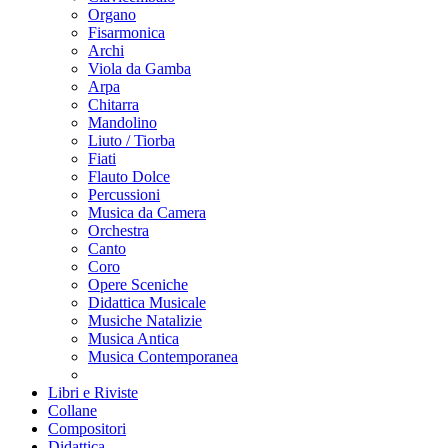
Organo
Fisarmonica
Archi
Viola da Gamba
Arpa
Chitarra
Mandolino
Liuto / Tiorba
Fiati
Flauto Dolce
Percussioni
Musica da Camera
Orchestra
Canto
Coro
Opere Sceniche
Didattica Musicale
Musiche Natalizie
Musica Antica
Musica Contemporanea
Libri e Riviste
Collane
Compositori
Didattica