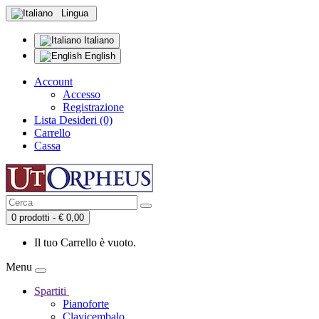
Lingua
Italiano
English
Account
Accesso
Registrazione
Lista Desideri (0)
Carrello
Cassa
0 prodotti - € 0,00
Il tuo Carrello è vuoto.
Menu
Spartiti
Pianoforte
Clavicembalo