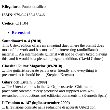
Rilegatura
: Punto metallico
ISMN
: 979-0-2153-1584-6
Codice
: CH 104
Recensioni
Soundboard n. 4 (2010)
This Urtext edition offers an engagind duet where the pianist does
most of the work and has most of the interesting (andbrillante)
material ... An intermediate guitarist will not be overly taxed playing
this, and it would be a pleasant program addition. (David Grimes)
Classical Guitar Magazine (09-2010)
... The guitarist separate part is user-friendly and everything is
presented as it should be. ... (Stephen Kenyan)
Gitarr och Luta n. 3 (2009)
... The Urtext editions in the Ut Orpheus series Chitarra are
practically oriented, nicely produced and supplied with well
researched introductions and editiorial comments ... (Kenneth Sparr)
Il Fronimo n. 147 (luglio-settembre 2009)
... la revisione consiste nella redazione di accurati Urtext con