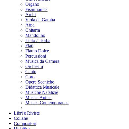
Organo
Fisarmonica
Archi
Viola da Gamba
Arpa
Chitarra
Mandolino
Liuto / Tiorba
Fiati
Flauto Dolce
Percussioni
Musica da Camera
Orchestra
Canto
Coro
Opere Sceniche
Didattica Musicale
Musiche Natalizie
Musica Antica
Musica Contemporanea
Libri e Riviste
Collane
Compositori
Didattica