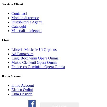
Servizio Clienti
Contattaci
Modulo di recesso
Distributori e Agenti
Cataloghi
Materiali a noleggio
Links
Libreria Musicale Ut Orpheus
Ad Parnassum
Luigi Boccherini Opera Omnia
Muzio Clementi Opera Omnia
Francesco Geminiani Opera Omnia
Il mio Account
Il mio Account
Elenco Ordini
Lista Desideri
Newsletter