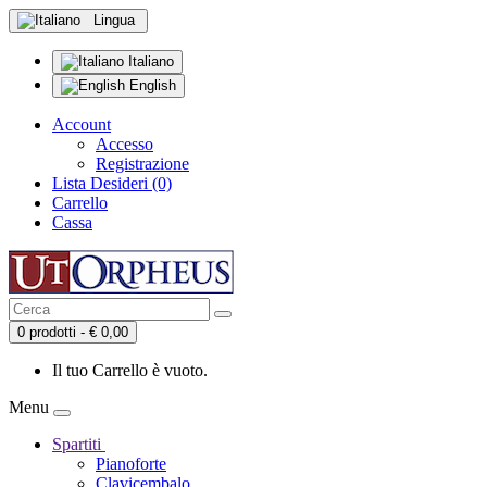
Lingua
Italiano
English
Account
Accesso
Registrazione
Lista Desideri (0)
Carrello
Cassa
0 prodotti - € 0,00
Il tuo Carrello è vuoto.
Menu
Spartiti
Pianoforte
Clavicembalo