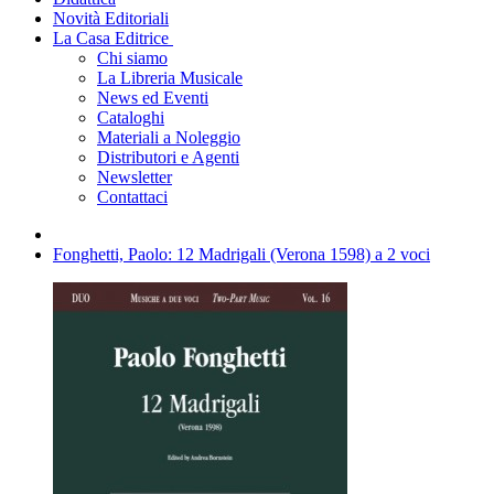
Novità Editoriali
La Casa Editrice
Chi siamo
La Libreria Musicale
News ed Eventi
Cataloghi
Materiali a Noleggio
Distributori e Agenti
Newsletter
Contattaci
Fonghetti, Paolo: 12 Madrigali (Verona 1598) a 2 voci